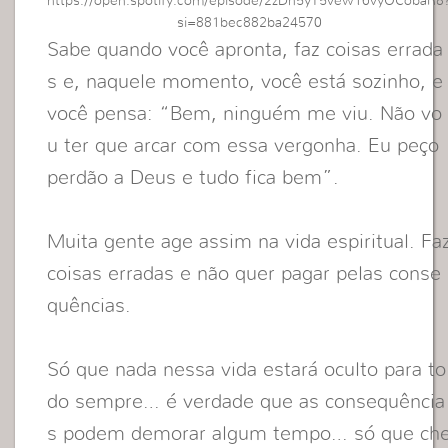
https://open.spotify.com/episode/2zDh5yT5vew16vyOCobaR8
si=881bec882ba24570
Sabe quando você apronta, faz coisas errada
s e, naquele momento, você está sozinho, e
você pensa: “Bem, ninguém me viu. Não vo
u ter que arcar com essa vergonha. Eu peço
perdão a Deus e tudo fica bem”.
Muita gente age assim na vida espiritual. Fa
coisas erradas e não quer pagar pelas conse
quências.
Só
que nada nessa vida estará oculto para to
do sempre… é verdade que as consequência
s podem demorar algum tempo… só que ch