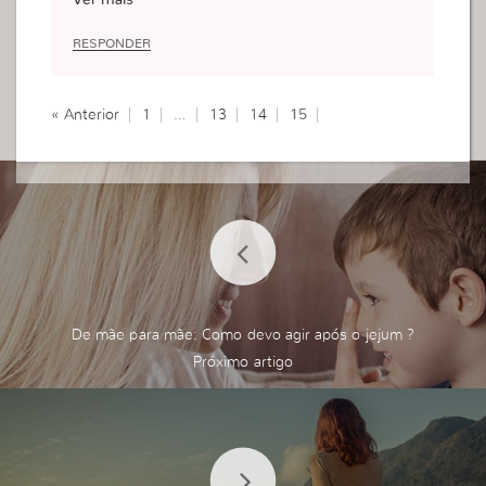
Ver mais
Se ando fazendo fofocas,de cara fechada para as
companheiras de obra,mal humorada,saiba que n
RESPONDER
ão estou a fazer a vontade de Deus!o meu relaci
onamento com Deus está muito distante.Se não
amo a quem eu vejo,como posso amar a Deus qu
« Anterior
1
…
13
14
15
e eu não vejo.
De mãe para mãe: Como devo agir após o jejum ?