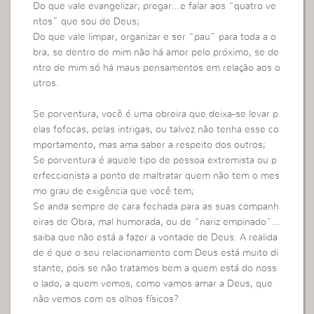
Do que vale evangelizar; pregar…e falar aos “quatro ve
ntos” que sou de Deus;
Do que vale limpar, organizar e ser “pau” para toda a o
bra, se dentro de mim não há amor pelo próximo, se de
ntro de mim só há maus pensamentos em relação aos o
utros.
Se porventura, você é uma obreira que deixa-se levar p
elas fofocas, pelas intrigas, ou talvez não tenha esse co
mportamento, mas ama saber a respeito dos outros;
Se porventura é aquele tipo de pessoa extremista ou p
erfeccionista a ponto de maltratar quem não tem o mes
mo grau de exigência que você tem;
Se anda sempre de cara fechada para as suas companh
eiras de Obra, mal humorada, ou de “nariz empinado”…
saiba que não está a fazer a vontade de Deus. A realida
de é que o seu relacionamento com Deus está muito di
stante, pois se não tratamos bem a quem está do noss
o lado, a quem vemos, como vamos amar a Deus, que
não vemos com os olhos físicos?