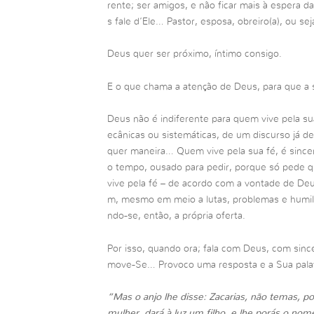
rente; ser amigos, e não ficar mais à espera d
s fale d’Ele… Pastor, esposa, obreiro(a), ou se
Deus quer ser próximo, íntimo consigo.
E o que chama a atenção de Deus, para que a s
Deus não é indiferente para quem vive pela su
ecânicas ou sistemáticas, de um discurso já d
quer maneira… Quem vive pela sua fé, é since
o tempo, ousado para pedir, porque só pede 
vive pela fé – de acordo com a vontade de Deu
m, mesmo em meio a lutas, problemas e humil
ndo-se, então, a própria oferta.
Por isso, quando ora; fala com Deus, com sinc
move-Se… Provoco uma resposta e a Sua palav
“Mas o anjo lhe disse: Zacarias, não temas, por
mulher, dará à luz um filho, e lhe porás o no