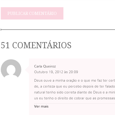
51 COMENTÁRIOS
Carla Queiroz
Outubro 19, 2012 às 20:09
Deus ouve a minha oração e o que me faz ter certe
de, a certeza que eu percebo depois de ter falad
natural tenho sido correta diante de Deus e a mi
us eu tenho o direito de cobrar que as promessas
Se hà sinceridade e humildade da minha parte nã
Ver mais
m de imediato.