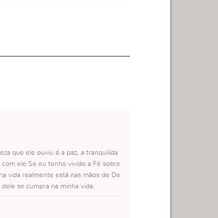
za que ele ouviu é a paz, a tranquilida
o com ele.Se eu tenho vivido a Fé sobre
nha vida realmente está nas mãos de De
 dele se cumpra na minha vida.
o tem como Deus não me ouvir, ele ve