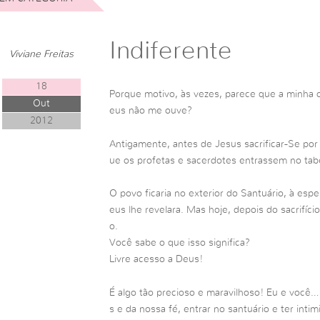
Indiferente
Viviane Freitas
18
Porque motivo, às vezes, parece que a minha 
Out
eus não me ouve?
2012
Antigamente, antes de Jesus sacrificar-Se por
ue os profetas e sacerdotes entrassem no ta
O povo ficaria no exterior do Santuário, à esp
eus lhe revelara. Mas hoje, depois do sacrifíc
o.
Você sabe o que isso significa?
Livre acesso a Deus!
É algo tão precioso e maravilhoso! Eu e você…
s e da nossa fé, entrar no santuário e ter int