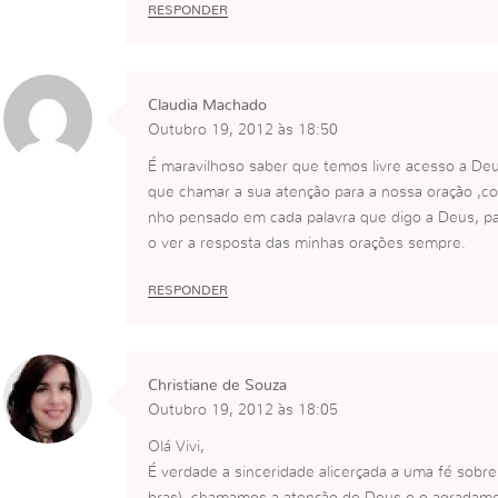
Na Fé.
RESPONDER
Claudia Machado
Outubro 19, 2012 às 18:50
É maravilhoso saber que temos livre acesso a Deu
que chamar a sua atenção para a nossa oração ,co
nho pensado em cada palavra que digo a Deus, pa
o ver a resposta das minhas orações sempre.
RESPONDER
Christiane de Souza
Outubro 19, 2012 às 18:05
Olá Vivi,
É verdade a sinceridade alicerçada a uma fé sobr