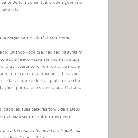
a parte de fora do santuário que alguém no
ja quem for.
ua oração seja ouvida? A fé sincera!
a fé. Quando você ora, não são palavras m
ecorado e falado vezes sem conta, de qual
ro, é transparente, é humilde e, ao mesm
quem tem o direito de receber… E se você
s – desviando-se do mal, praticando o be
hações, permanece vivendo pela fé, torna
eridade, as suas palavras têm vida e Deus
ra cumpre-se na minha; na sua vida:
que a tua oração foi ouvida, e Isabel, tua
me de João.” Lucas 1:13