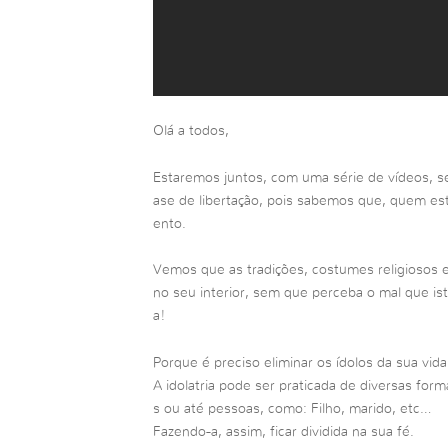
Olá a todos,
Estaremos juntos, com uma série de vídeos, sen
ase de libertação, pois sabemos que, quem e
ento.
Vemos que as tradições, costumes religiosos 
no seu interior, sem que perceba o mal que ist
a!
Porque é preciso eliminar os ídolos da sua vid
A idolatria pode ser praticada de diversas for
s ou até pessoas, como: Filho, marido, etc…
Fazendo-a, assim, ficar dividida na sua fé.