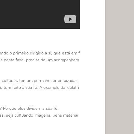
do o primeiro dirigido a si, que está em f
stá nesta fase, precisa de um acompanham
e culturas, tentam permanecer enraizadas
o tem feito à sua fé. A exemplo da idolatri
a? Porque eles dividem a sua fé.
mas, seja cultuando imagens, bens materiai