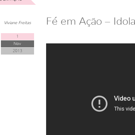
Fé em Ação – Idola
Viviane Freitas
1
Nov
2013