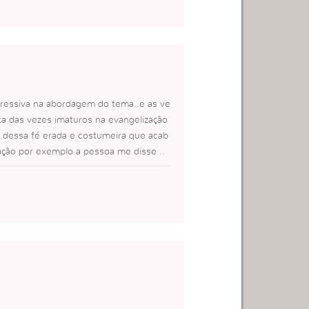
gressiva na abordagem do tema..e as ve
 das vezes imaturos na evangelização
l dessa fé erada e costumeira que acab
ão por exemplo a pessoa me disse ..
vida toda?
verdade eu a ofenderia…. e esse video
 de largar a idolatria…
ora da evangelização!!!