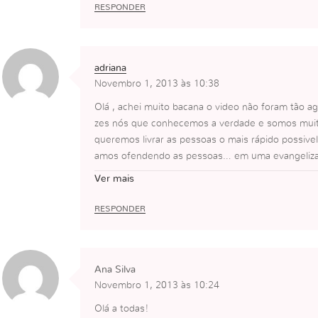
RESPONDER
adriana
Novembro 1, 2013 às 10:38
Olá , achei muito bacana o video não foram tão a
zes nós que conhecemos a verdade e somos muita
queremos livrar as pessoas o mais rápido possive
amos ofendendo as pessoas… em uma evangelizaç
vc quer que eu mude em tudo que eu acreditei a 
Ver mais
E Eu não soube oque falar… se eu falasse toda a 
me ajudou a mostrar com mais delicadeza o porque
RESPONDER
obrigada mesmo.. vou usar estes argumentos na h
te adniro muitoo!
bjo
Ana Silva
Adriana
Novembro 1, 2013 às 10:24
Olá a todas!