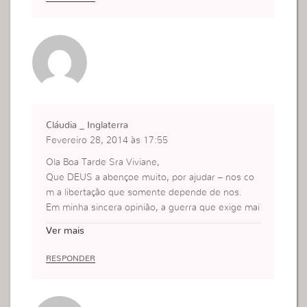
Cláudia _ Inglaterra
Fevereiro 28, 2014 às 17:55
Ola Boa Tarde Sra Viviane,
Que DEUS a abençoe muito, por ajudar – nos co
m a libertação que somente depende de nos.
Em minha sincera opinião, a guerra que exige mai
s a nossa forca. e esta GUERRA ESPIRITUAL. – Is
Ver mais
so e porque EXIGE de nos muita CORAGEM, para
ASSUMIR a FÉ, por meio de ATITUDES que venh
RESPONDER
am a glorificar a DEUS!! Eu posso entender, que
a DEFINIÇÃO e o ALICERCE para tomar – mos po
sse da nossa libertação.