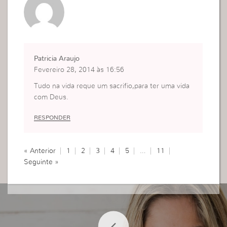
Sra Viviane, DEUS a abençoe com muita sabedori
a, para salvar mais almas e liberta – las do engan
o.
Muito Obrigado e Mil Beijinhos.
Patricia Araujo
Fevereiro 28, 2014 às 16:56
Tudo na vida reque um sacrifio,para ter uma vida
com Deus.
RESPONDER
« Anterior
1
2
3
4
5
…
11
Seguinte »