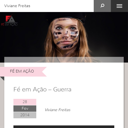
Viviane Freitas
FÉ EM AÇÃO
Fé em Ação – Guerra
28
Fev
Viviane Freitas
2014