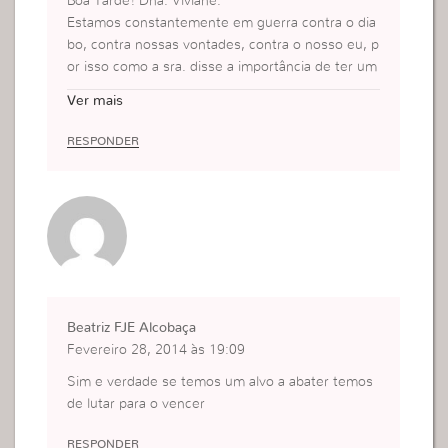
Boa Tarde! Dna. Viviane.
Estamos constantemente em guerra contra o dia
bo, contra nossas vontades, contra o nosso eu, p
or isso como a sra. disse a importância de ter um
objetivo , uma meta, ate porque nos servirão de i
Ver mais
ncentivo, para seguir sempre em frente .
Para obtermos um resultado positivo precisamos
RESPONDER
ser definidas e não permitir que nada e nem ning
uém nos tire do nosso foco e assim nos tornemo
s livres de qualquer influencia negativa.
Precisamos mostrar a nossa fe atraves das nossa
s atitudes.
Beatriz FJE Alcobaça
Fevereiro 28, 2014 às 19:09
Sim e verdade se temos um alvo a abater temos
de lutar para o vencer
RESPONDER