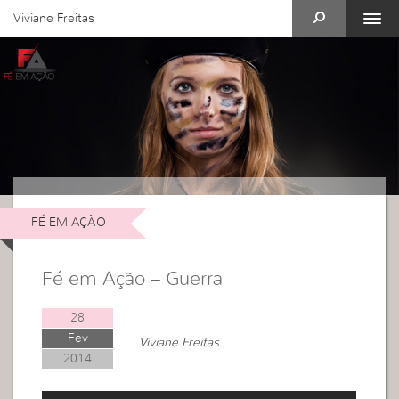
Viviane Freitas
FÉ EM AÇÃO
Fé em Ação – Guerra
28
Fev
Viviane Freitas
2014