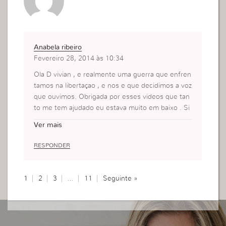
Anabela ribeiro
Fevereiro 28, 2014 às 10:34
Ola D vivian , e realmente uma guerra que enfren
tamos na libertaçao , e nos e que decidimos a voz
que ouvimos. Obrigada por esses videos que tan
to me tem ajudado eu estava muito em baixo . Si
nto -me muito melhor a senhora e uma bençao. A
Ver mais
nabela setubal
RESPONDER
1
2
3
…
11
Seguinte »