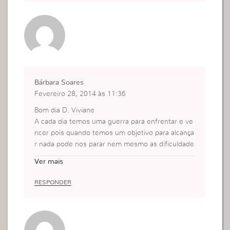
Bárbara Soares
Fevereiro 28, 2014 às 11:36
Bom dia D. Viviane
A cada dia temos uma guerra para enfrentar e ve
ncer pois quando temos um objetivo para alcança
r nada pode nos parar nem mesmo as dificuldade
s por isto a necessidade de estar bem definida e
Ver mais
se não tiver bem definida não teremos forças par
a vencer .
RESPONDER
Beijos