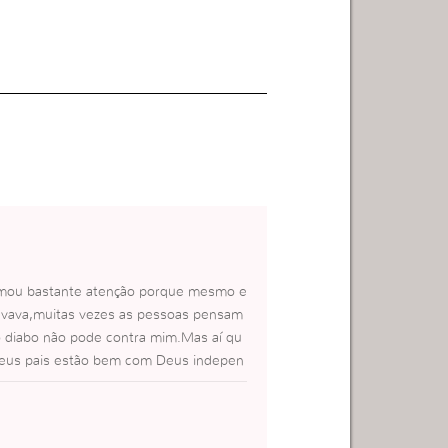
amou bastante atenção porque mesmo e
 levava,muitas vezes as pessoas pensam
o o diabo não pode contra mim.Mas aí qu
seus pais estão bem com Deus indepen
mais ataca e tenta os filhos para atin
stão com algum problema então o probl
e vigiar e cuidar da nossa fé.