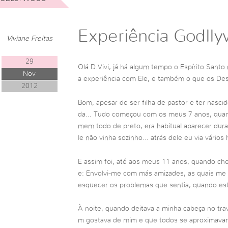
Experiência Godll
Viviane Freitas
29
Olá D.Vivi, já há algum tempo o Espírito San
Nov
a experiência com Ele, e também o que os Des
2012
Bom, apesar de ser filha de pastor e ter nascid
da… Tudo começou com os meus 7 anos, quand
mem todo de preto, era habitual aparecer dura
le não vinha sozinho… atrás dele eu via vários
E assim foi, até aos meus 11 anos, quando ch
e: Envolvi-me com más amizades, as quais me
esquecer os problemas que sentia, quando est
À noite, quando deitava a minha cabeça no tr
m gostava de mim e que todos se aproximavam