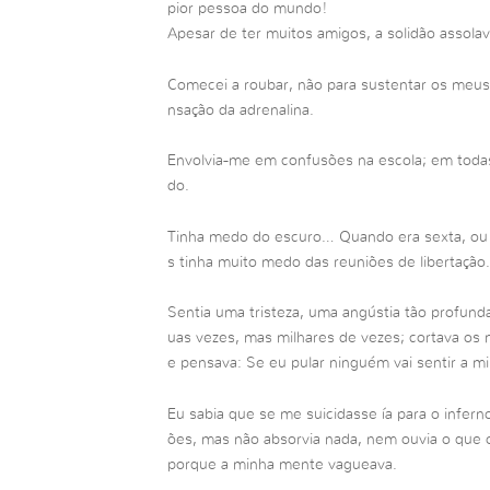
pior pessoa do mundo!
Apesar de ter muitos amigos, a solidão assola
Comecei a roubar, não para sustentar os meus 
nsação da adrenalina.
Envolvia-me em confusões na escola; em todas
do.
Tinha medo do escuro… Quando era sexta, ou ter
s tinha muito medo das reuniões de libertação.
Sentia uma tristeza, uma angústia tão profund
uas vezes, mas milhares de vezes; cortava os m
e pensava: Se eu pular ninguém vai sentir a m
Eu sabia que se me suicidasse ía para o infern
ões, mas não absorvia nada, nem ouvia o que o 
porque a minha mente vagueava.