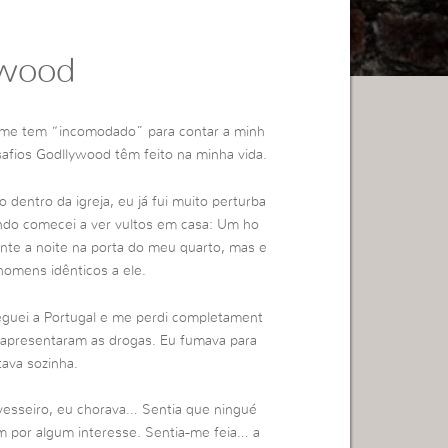
ywood
to me tem “incomodado” para contar a minh
afios Godllywood têm feito na minha vida.
o dentro da igreja, eu já fui muito perturba
o comecei a ver vultos em casa: Um ho
nte a noite na porta do meu quarto, mas e
 homens idênticos a ele.
eguei a Portugal e me perdi completament
 apresentaram as drogas. Eu fumava para
ava sozinha.
avesseiro, eu chorava… Sentia que ningué
 por algum interesse. Sentia-me feia… a