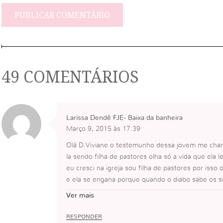
49 COMENTÁRIOS
Larissa Dendê FJE- Baixa da banheira
Março 9, 2015 às 17:39
Olá D.Viviane o testemunho dessa jovem me ch
la sendo filha de pastores olha só a vida que ela
eu cresci na igreja sou filha de pastores por iss
e ela se engana porque quando o diabo sabe os 
dentemente de serem pastores ou não aí é que ele 
Ver mais
girem os pais,porque ele sabe que se os filhos e
ema também é os pais por isso todos nós temos qu
RESPONDER