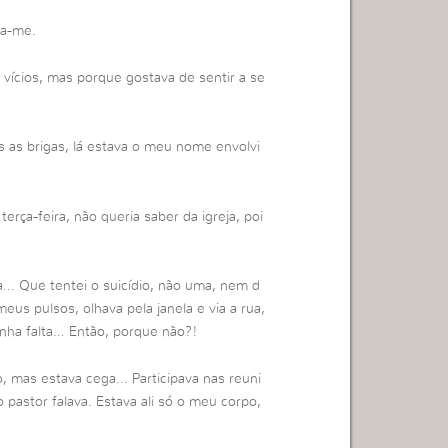
va-me.
vícios, mas porque gostava de sentir a se
 as brigas, lá estava o meu nome envolvi
ça-feira, não queria saber da igreja, poi
a… Que tentei o suicídio, não uma, nem d
eus pulsos, olhava pela janela e via a rua,
inha falta… Então, porque não?!
o, mas estava cega… Participava nas reuni
pastor falava. Estava ali só o meu corpo,