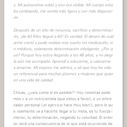
s. Mi autoestima subió y eso era visible. Mi cuerpo esta
ba cambiando, me sentía más ligera y con más disposici
ón.
Después de un año de renuncia, sacrificio y determinaci
ón, ¡de 83 Kilos llegué a 65! Es verdad. El deseo de cuid
arme creció y pude realizar ese sueño sin medicación, si
n médicos, solamente determinación inteligente. ¿Por q
ué? Porque hoy estoy llegando a los 48 años, y mi alegr
ía aún me acompaña. Aprendí a educarme, a valorarme
y amarme. Mi esposo me admira, y sé que hoy he sido
un referencial para muchas jóvenes y mujeres que quier
en una vida de calidad.
Chicas, ¡¿veis como si es posible?! Hoy nosotras pode
mos ir a un nutricionista (que estoy a favor), o un entre
nador personal (¡el ejercicio hace muy bien!), pero lo qu
e realmente va a hacerte llegar a tu meta, es tu fuerza i
nterior, tu determinación, negando tu voluntad. El exter
ior será una consecuencia de lo que está ocurriendo de