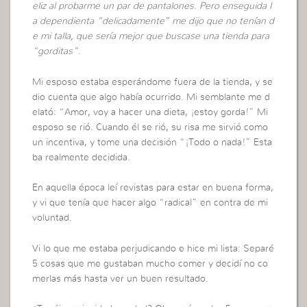
eliz al probarme un par de pantalones. Pero enseguida l
a dependienta “delicadamente” me dijo que no tenían d
e mi talla, que sería mejor que buscase una tienda para
“gorditas”.
Mi esposo estaba esperándome fuera de la tienda, y se
dio cuenta que algo había ocurrido. Mi semblante me d
elató: “Amor, voy a hacer una dieta, ¡estoy gorda!” Mi
esposo se rió. Cuando él se rió, su risa me sirvió como
un incentiva, y tome una decisión “¡Todo o nada!” Esta
ba realmente decidida.
En aquella época leí revistas para estar en buena forma,
y vi que tenía que hacer algo “radical” en contra de mi
voluntad.
Vi lo que me estaba perjudicando e hice mi lista: Separé
5 cosas que me gustaban mucho comer y decidí no co
merlas más hasta ver un buen resultado.