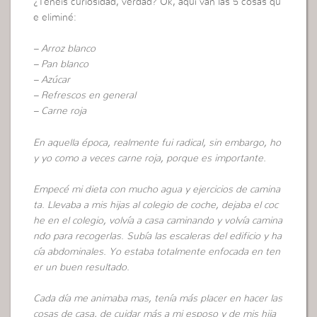
¿Tenéis curiosidad, verdad? Ok, aquí van las 5 cosas qu
e eliminé:
– Arroz blanco
– Pan blanco
– Azúcar
– Refrescos en general
– Carne roja
En aquella época, realmente fui radical, sin embargo, ho
y yo como a veces carne roja, porque es importante.
Empecé mi dieta con mucho agua y ejercicios de camina
ta. Llevaba a mis hijas al colegio de coche, dejaba el coc
he en el colegio, volvía a casa caminando y volvía camina
ndo para recogerlas. Subía las escaleras del edificio y ha
cía abdominales. Yo estaba totalmente enfocada en ten
er un buen resultado.
Cada día me animaba mas, tenía más placer en hacer las
cosas de casa, de cuidar más a mi esposo y de mis hija