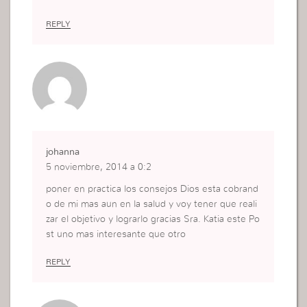
ista, y con la determinación inteligente y la Fuerz
a que Dios me da se que lo voy a lograr.
REPLY
johanna
5 noviembre, 2014 a 0:2
poner en practica los consejos Dios esta cobrand
o de mi mas aun en la salud y voy tener que reali
zar el objetivo y lograrlo gracias Sra. Katia este Po
st uno mas interesante que otro
REPLY