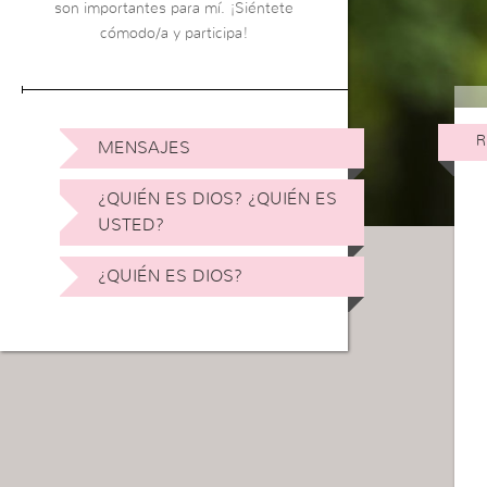
son importantes para mí. ¡Siéntete
cómodo/a y participa!
R
MENSAJES
¿QUIÉN ES DIOS? ¿QUIÉN ES
USTED?
¿QUIÉN ES DIOS?