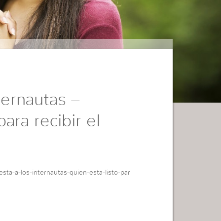
ternautas –
ara recibir el
sta-a-los-internautas-quien-esta-listo-par