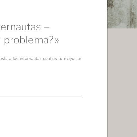
ternautas –
r problema?»
sta-a-los-internautas-cual-es-tu-mayor-pr