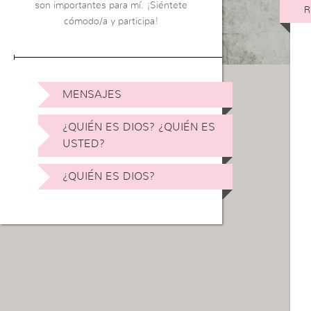
son importantes para mí. ¡Siéntete
R
cómodo/a y participa!
MENSAJES
¿QUIÉN ES DIOS? ¿QUIÉN ES
USTED?
¿QUIÉN ES DIOS?