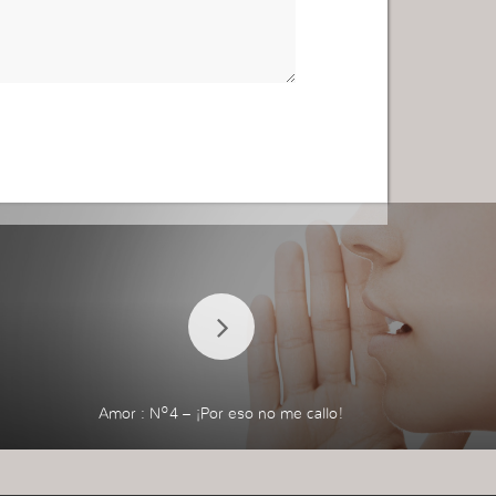
Amor : Nº4 – ¡Por eso no me callo!