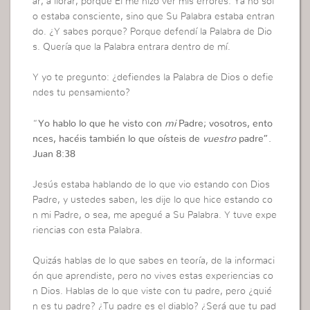
ar, a llorar, porque Él me hizo ver mis errores. Ya no sól
o estaba consciente, sino que Su Palabra estaba entran
do. ¿Y sabes porque? Porque defendí la Palabra de Dio
s. Quería que la Palabra entrara dentro de mí.
Y yo te pregunto: ¿defiendes la Palabra de Dios o defie
ndes tu pensamiento?
“
Yo hablo lo que he visto con
mi
Padre; vosotros, ento
nces, hacéis también lo que oísteis de
vuestro
padre”.
Juan 8:38
Jesús estaba hablando de lo que vio estando con Dios
Padre, y ustedes saben, les dije lo que hice estando co
n mi Padre, o sea, me apegué a Su Palabra. Y tuve expe
riencias con esta Palabra.
Quizás hablas de lo que sabes en teoría, de la informaci
ón que aprendiste, pero no vives estas experiencias co
n Dios. Hablas de lo que viste con tu padre, pero ¿quié
n es tu padre? ¿Tu padre es el diablo? ¿Será que tu pad