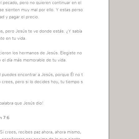
el pecado, pero no quieren continuar en el
 se sienten muy mal por ello. Y estas perso
d y pagar el precio.
das, pero Jesús te ve donde estás. ¿Y sabía
te en tu vida.
icieron los hermanos de Jesús. Elegiste no
oy el día más memorable de tu vida.
ad puedes encontrar a Jesús, porque Él no t
rees, pero si lo decides hoy, tu tiempo s
palabra que Jesús dio!
n 7:6
Si crees, recibes paz ahora, ahora mismo,