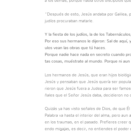
a los demás, porque había otros discípulos qu
“Después de esto, Jesús andaba por Galilea, 
judíos procuraban matarle.
Y la fiesta de los judíos, la de los Tabernáculos
Por eso sus hermanos le dijeron: Sal de aquí, 
ulos vean las obras que tú haces.
Porque nadie hace nada en secreto cuando pr
tas cosas, muéstrate al mundo. Porque ni aun
Los hermanos de Jesús, que eran hijos biológi
Jesús y pensaban que Jesús quería ser popular,
rieron que Jesús fuera a Judea para ser famoso
ñales que el Señor Jesús daba, decidieron no 
Quizás ya has visto señales de Dios, de que Él
Palabra va hasta el interior del alma, pero aun 
en los traumas, en el pasado. Prefieres creer 
endo migajas, es decir, no entiendes el poder 