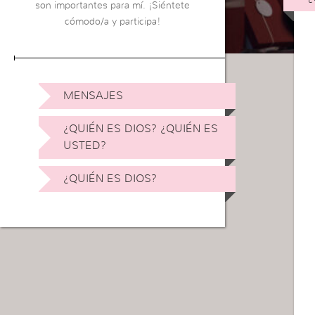
son importantes para mí. ¡Siéntete
cómodo/a y participa!
MENSAJES
¿QUIÉN ES DIOS? ¿QUIÉN ES
USTED?
¿QUIÉN ES DIOS?