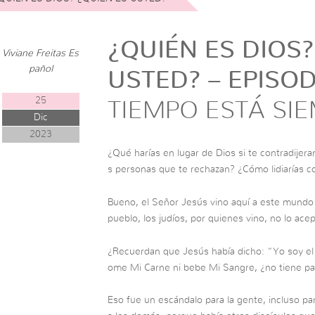
¿QUIÉN ES DIOS?
Viviane Freitas Es
pañol
USTED? – EPISOD
25
TIEMPO ESTÁ SIE
Dic
2023
¿Qué harías en lugar de Dios si te contradijeran
s personas que te rechazan? ¿Cómo lidiarías c
Bueno, el Señor Jesús vino aquí a este mundo 
pueblo, los judíos, por quienes vino, no lo ace
¿Recuerdan que Jesús había dicho: “Yo soy el 
ome Mi Carne ni bebe Mi Sangre, ¿no tiene p
Eso fue un escándalo para la gente, incluso par