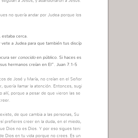
e seguían a Jesús, y abandonaron a Jesús.
pues no quería andar por Judea porque los
, estaba cerca.
y vete a Judea para que también tus discíp
ocura ser
conocido
en público. Si haces es
 sus hermanos creían en El”. Juan 7:1-5
cos de José y María, no creían en el Señor
 quería llamar la atención. Entonces, sugi
 allí, porque a pesar de que vieron las se
creer.
 existe, de que cambia a las personas, Su
así prefieres creer en la duda, en el miedo,
que Dios no es Dios. Y por eso sigues teni
de Dios en tu vida porque no crees. Es un