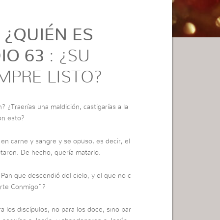
 ¿QUIÉN ES
IO 63
: ¿SU
MPRE LISTO?
? ¿Traerías una maldición, castigarías a la
on esto?
en carne y sangre y se opuso, es decir, el
ptaron. De hecho, quería matarlo.
Pan que descendió del cielo, y el que no c
arte Conmigo”?
a los discípulos, no para los doce, sino par