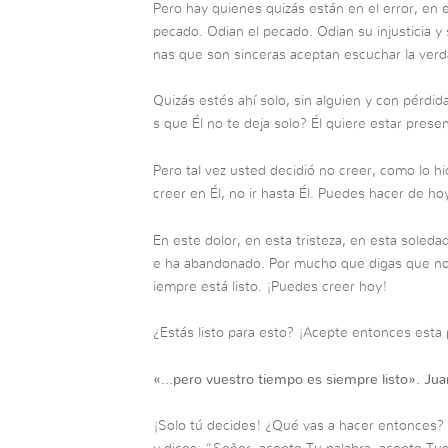
Pero hay quienes quizás están en el error, en 
pecado. Odian el pecado. Odian su injusticia y
nas que son sinceras aceptan escuchar la verda
Quizás estés ahí solo, sin alguien y con pérdi
s que Él no te deja solo? Él quiere estar presen
Pero tal vez usted decidió no creer, como lo h
creer en Él, no ir hasta Él. Puedes hacer de h
En este dolor, en esta tristeza, en esta soled
e ha abandonado. Por mucho que digas que no c
iempre está listo. ¡Puedes creer hoy!
¿Estás listo para esto? ¡Acepte entonces esta 
«…pero vuestro tiempo es siempre listo». Jua
¡Solo tú decides! ¿Qué vas a hacer entonces? 