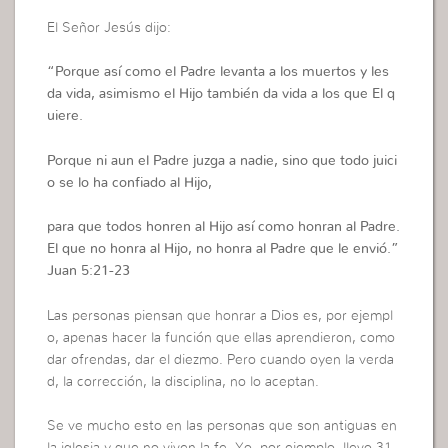
El Señor Jesús dijo:
“
Porque así como el Padre levanta a los muertos y les
da vida, asimismo el Hijo también da vida a los que El q
uiere.
Porque ni aun el Padre juzga a nadie, sino que todo juici
o se lo ha confiado al Hijo,
para que todos honren al Hijo así como honran al Padre.
El que no honra al Hijo, no honra al Padre que le envió.”
Juan 5:21-23
Las personas piensan que honrar a Dios es, por ejempl
o, apenas hacer la función que ellas aprendieron, como
dar ofrendas, dar el diezmo. Pero cuando oyen la verda
d, la corrección, la disciplina, no lo aceptan.
Se ve mucho esto en las personas que son antiguas en
la iglesia y que no viven la fe. Yo, por ejemplo, llevo 31