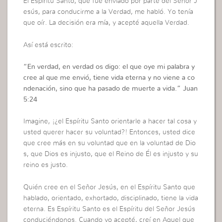
El Espíritu Santo, que fue enviado por parte del Señor J
esús, para conducirme a la Verdad, me habló. Yo tenía
que oír. La decisión era mía, y acepté aquella Verdad.
Así está escrito:
“
En verdad, en verdad os digo: el que oye mi palabra y
cree al que me envió, tiene vida eterna y no viene a co
ndenación, sino que ha pasado de muerte a vida.”
Juan
5:24
Imagine, ¡¿el Espíritu Santo orientarle a hacer tal cosa y
usted querer hacer su voluntad?! Entonces, usted dice
que cree más en su voluntad que en la voluntad de Dio
s, que Dios es injusto, que el Reino de Él es injusto y su
reino es justo.
Quién cree en el Señor Jesús, en el Espíritu Santo que
hablado, orientado, exhortado, disciplinado, tiene la vida
eterna. Es Espíritu Santo es el Espíritu del Señor Jesús
conduciéndonos. Cuando yo acepté, creí en Aquel que