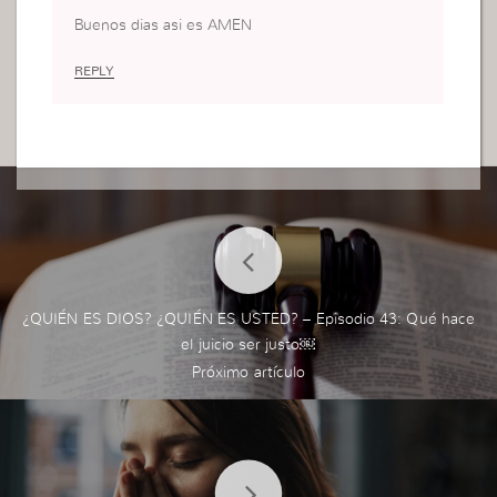
Buenos dias asi es AMEN
REPLY
¿QUIÉN ES DIOS? ¿QUIÉN ES USTED? – Episodio 43: Qué hace
el juicio ser justo￼