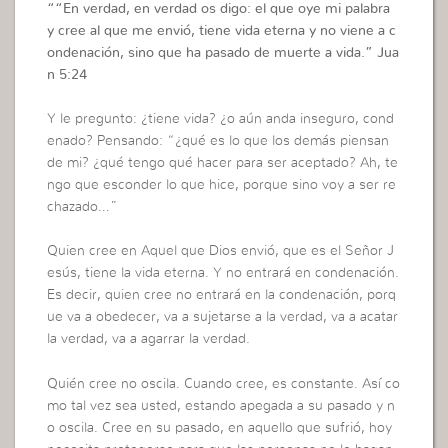
““
En verdad, en verdad os digo: el que oye mi palabra
y cree al que me envió, tiene vida eterna y no viene a c
ondenación, sino que ha pasado de muerte a vida.”
Jua
n 5:24
Y le pregunto: ¿tiene vida? ¿o aún anda inseguro, cond
enado? Pensando: “¿qué es lo que los demás piensan
de mi? ¿qué tengo qué hacer para ser aceptado? Ah, te
ngo que esconder lo que hice, porque sino voy a ser re
chazado…”
Quien cree en Aquel que Dios envió, que es el Señor J
esús, tiene la vida eterna. Y no entrará en condenación.
Es decir, quien cree no entrará en la condenación, porq
ue va a obedecer, va a sujetarse a la verdad, va a acatar
la verdad, va a agarrar la verdad.
Quién cree no oscila. Cuando cree, es constante. Así co
mo tal vez sea usted, estando apegada a su pasado y n
o oscila. Cree en su pasado, en aquello que sufrió, hoy