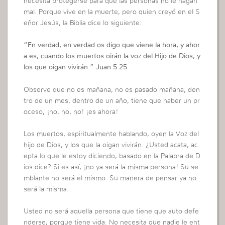
necesita protegerse para que las personas no le hagan
mal. Porque vive en la muerte, pero quien creyó en el S
eñor Jesús, la Biblia dice lo siguiente:
“
En verdad, en verdad os digo que viene la hora, y ahor
a es, cuando los muertos oirán la voz del Hijo de Dios, y
los que oigan vivirán.
”
Juan 5:25
Observe que no es mañana, no es pasado mañana, den
tro de un mes, dentro de un año, tiene que haber un pr
oceso, ¡no, no, no! ¡es ahora!
Los muertos, espiritualmente hablando, oyen la Voz del
hijo de Dios, y los que la oigan vivirán. ¿Usted acata, ac
epta lo que le estoy diciendo, basado en la Palabra de D
ios dice? Si es así, ¡no ya será la misma persona! Su se
mblante no será el mismo. Su manera de pensar ya no
será la misma.
Usted no será aquella persona que tiene que auto defe
nderse, porque tiene vida. No necesita que nadie le ent