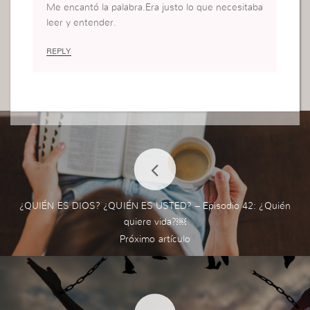
Me encantó la palabra.Era justo lo que necesitaba
leer y entender.
REPLY
¿QUIÉN ES DIOS? ¿QUIÉN ES USTED? – Episodio 42: ¿Quién
quiere vida?￼