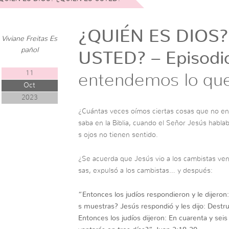
¿QUIÉN ES DIOS?
Viviane Freitas Es
pañol
USTED? – Episodi
11
entendemos lo que
Oct
2023
¿Cuántas veces oímos ciertas cosas que no e
saba en la Biblia, cuando el Señor Jesús habla
s ojos no tienen sentido.
¿Se acuerda que Jesús vio a los cambistas vend
sas, expulsó a los cambistas… y después:
“
Entonces los judíos respondieron y le dijero
s muestras? Jesús respondió y les dijo: Destrui
Entonces los judíos dijeron: En cuarenta y seis