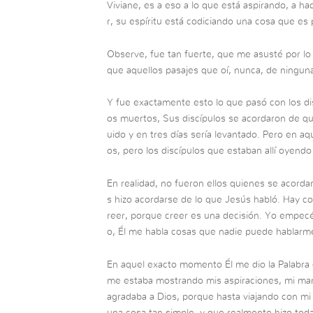
Viviane, es a eso a lo que está aspirando, a ha
r, su espíritu está codiciando una cosa que es 
Observe, fue tan fuerte, que me asusté por lo
que aquellos pasajes que oí, nunca, de ningun
Y fue exactamente esto lo que pasó con los di
os muertos, Sus discípulos se acordaron de que
uido y en tres días sería levantado. Pero en a
os, pero los discípulos que estaban allí oyend
En realidad, no fueron ellos quienes se acordar
s hizo acordarse de lo que Jesús habló. Hay
reer, porque creer es una decisión. Yo empecé
o, Él me habla cosas que nadie puede hablarm
En aquel exacto momento Él me dio la Palabra 
me estaba mostrando mis aspiraciones, mi mane
agradaba a Dios, porque hasta viajando con mi 
una cosa tan simple, y que realmente hizo toda 