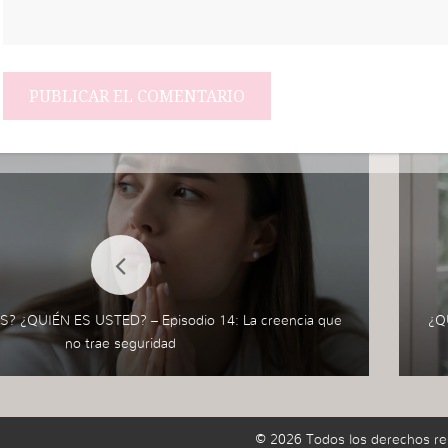
? ¿QUIÉN ES USTED? – Episodio 14: La creencia que
¿Q
no trae seguridad
© 2026 Todos los derechos re