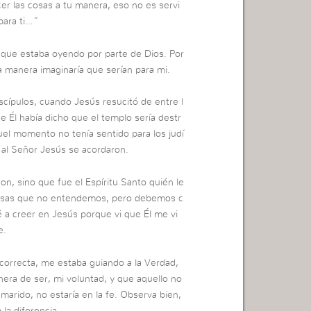
cer las cosas a tu manera, eso no es servi
para ti…”
 que estaba oyendo por parte de Dios. Por
a manera imaginaría que serían para mi.
scípulos, cuando Jesús resucitó de entre l
 Él había dicho que el templo sería destr
quel momento no tenía sentido para los judí
o al Señor Jesús se acordaron.
on, sino que fue el Espíritu Santo quién le
 cosas que no entendemos, pero debemos c
 a creer en Jesús porque vi que Él me vi
e.
correcta, me estaba guiando a la Verdad,
ra de ser, mi voluntad, y que aquello no
marido, no estaría en la fe. Observa bien,
la diferencia.