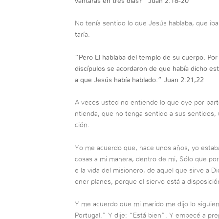
vantarás en tres días?”
Juan 2:18-20
No tenía sentido lo que Jesús hablaba, que iba 
taría.
“
Pero El hablaba del templo de su cuerpo. Por
discípulos se acordaron de que había dicho esto
a que Jesús había hablado.”
Juan 2:21,22
A veces usted no entiende lo que oye por par
ntienda, que no tenga sentido a sus sentidos, 
ción.
Yo me acuerdo que, hace unos años, yo estaba
cosas a mi manera, dentro de mi, Sólo que por 
e la vida del misionero, de aquel que sirve a Di
ener planes, porque el siervo está a disposició
Y me acuerdo que mi marido me dijo lo siguient
Portugal.” Y dije: “Está bien”. Y empecé a prep