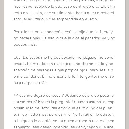
e acostó con otro hombre. En otras palabras, ella no se
hizo responsable de lo que pasó dentro de ella. Ella alim
entó esa ilusión, ese sentimiento, hasta que cometió el
acto, el adulterio, y fue sorprendida en el acto.
Pero Jesús no la condenó. Jesús le dijo que se fuera y
no pecara más. Es eso lo que le dice al pecador: ve y no
peques más.
Cuántas veces me he equivocado, he juzgado, he cond
enado, he mirado con malos ojos, he discriminado y he
acepción de personas a mis propios ojos, pero Jesús n
o me condenó. Él me enseña la fe inteligente, me ense
ña a no pecar más.
¿Y cuándo dejaré de pecar? ¿Cuándo dejaré de pecar p
ara siempre? Esa es la pregunta! Cuando asumo la resp
onsabilidad del acto, del error que es mío, no del puebl
o, ni de nadie más, pero es mío. Yo fui quien lo quiso, y
o fui quien lo aceptó, yo fui quien alimentó ese mal pen
samiento, ese deseo indebido, es decir, tengo que ace