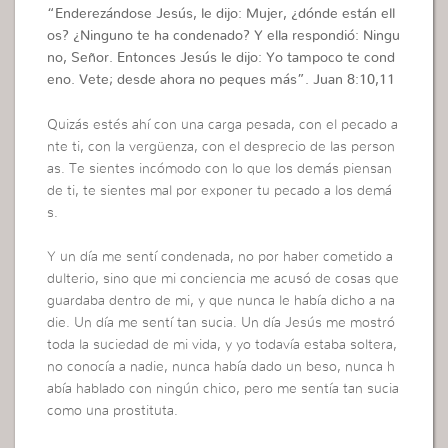
“Enderezándose Jesús, le dijo: Mujer, ¿dónde están ell
os? ¿Ninguno te ha condenado? Y ella respondió: Ningu
no, Señor. Entonces Jesús le dijo: Yo tampoco te cond
eno. Vete; desde ahora no peques más”. Juan 8:10,11
Quizás estés ahí con una carga pesada, con el pecado a
nte ti, con la vergüenza, con el desprecio de las person
as. Te sientes incómodo con lo que los demás piensan
de ti, te sientes mal por exponer tu pecado a los demá
s.
Y un día me sentí condenada, no por haber cometido a
dulterio, sino que mi conciencia me acusó de cosas que
guardaba dentro de mi, y que nunca le había dicho a na
die. Un día me sentí tan sucia. Un día Jesús me mostró
toda la suciedad de mi vida, y yo todavía estaba soltera,
no conocía a nadie, nunca había dado un beso, nunca h
abía hablado con ningún chico, pero me sentía tan sucia
como una prostituta.