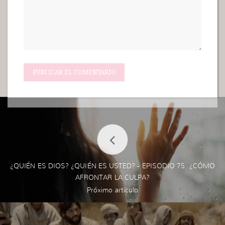
¿QUIÉN ES DIOS? ¿QUIÉN ES USTED? - EPISODIO 75: ¿CÓMO
AFRONTAR LA CULPA?