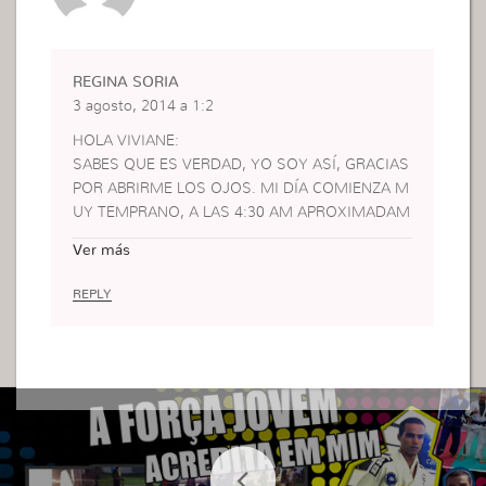
REGINA SORIA
3 agosto, 2014 a 1:2
HOLA VIVIANE:
SABES QUE ES VERDAD, YO SOY ASÍ, GRACIAS
POR ABRIRME LOS OJOS. MI DÍA COMIENZA M
UY TEMPRANO, A LAS 4:30 AM APROXIMADAM
ENTE, COMIENZO MI TRABAJO A LAS 5 AM. SA
Ver más
LGO A LAS 12 Y REGRESO A LAS 16 HASTA LAS
19. VIVO EN PAREJA Y TRABAJAMOS EN EL MIS
REPLY
MO LUGAR. SINCERAMENTE ES MUY POCO EL
TIEMPO QUE LE DEDICO PARA DIOS. GENERAL
MENTE ES AL MEDIO DÍA
. PERO AVECES TENGO COSAS QUE HACER Y N
O ME DEDICO A DIOS.