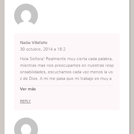
Nadia Villafañe
30 octubre, 2014 a 18:2
Hola Señora! Realmente muy cierta cada palabra,
mientras mas nos preocupamos en nuestras resp
onsabilidades, escuchamos cada vez menos la vo
z de Dios. A mi me pasa que mi trabajo es muy a
bsorvente, pero hago de todo para no perder mi
Ver más
conexion con Dios, las cada vez que me levanto p
ara ir al baño, en realidad voy a orar, para que Dio
REPLY
s me guie en dia, porque de esta manera no dejo
de vigilar, y Dios habla mas conmigo. Dios la ben
diga Señora.