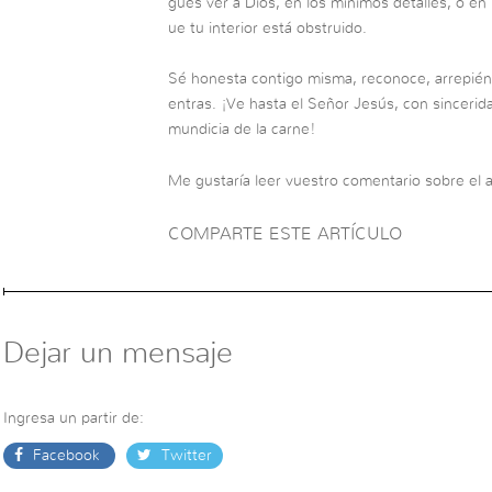
gues ver a Dios, en los mínimos detalles, o en 
ue tu interior está obstruido.
Sé honesta contigo misma, reconoce, arrepiént
entras. ¡Ve hasta el Señor Jesús, con sincerida
mundicia de la carne!
Me gustaría leer vuestro comentario sobre el a
COMPARTE ESTE ARTÍCULO
Dejar un mensaje
Ingresa un partir de:
Facebook
Twitter