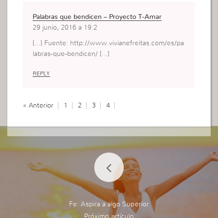
Palabras que bendicen – Proyecto T-Amar
29 junio, 2016 a 19:2
[…] Fuente: http://www.vivianefreitas.com/es/pa
labras-que-bendicen/ […]
REPLY
« Anterior
1
2
3
4
Fe: Aspira a algo Superior