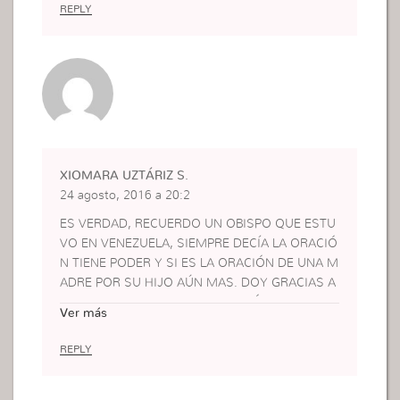
REPLY
XIOMARA UZTÁRIZ S.
24 agosto, 2016 a 20:2
ES VERDAD, RECUERDO UN OBISPO QUE ESTU
VO EN VENEZUELA, SIEMPRE DECÍA LA ORACIÓ
N TIENE PODER Y SI ES LA ORACIÓN DE UNA M
ADRE POR SU HIJO AÚN MAS. DOY GRACIAS A
DIOS POR LA MADRE QUE ME DIÓ FUE A TRAV
Ver más
ÉS DE SUS ORACIONES Y PERSEVERANCIA QU
E TUVE UN ENCUENTRO CON MI DIOS.
REPLY