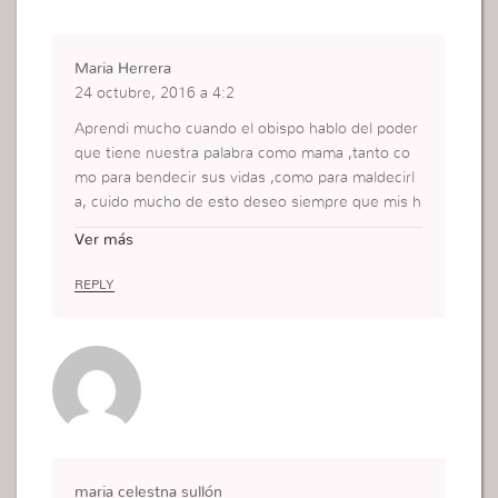
Maria Herrera
24 octubre, 2016 a 4:2
Aprendi mucho cuando el obispo hablo del poder
que tiene nuestra palabra como mama ,tanto co
mo para bendecir sus vidas ,como para maldecirl
a, cuido mucho de esto deseo siempre que mis h
ijas sean llenadas de bendiciones y que siempre
Ver más
puedan permanecer en la presencia de Dios .ant
es de este aprendisaje era una mama que resalta
REPLY
ba todo sus errores ,hoy veo lo mejor de ellas y d
oy la bendicion para ellas eso hace senrtirme tran
quila de a ver hecho una parte que dios nos dele
ga como mama. .
maria celestna sullón