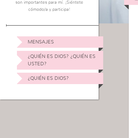
son importantes para mí. ¡Siéntete
cómodo/a y participa!
MENSAJES
¿QUIÉN ES DIOS? ¿QUIÉN ES
USTED?
¿QUIÉN ES DIOS?