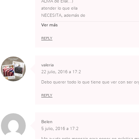
ALMA de Ella(…)
atender lo que ella
NECESITA, además de
Aquello que Ella Puede
Ver más
OFRECERME».
Viviane Freitas
REPLY
Corolario:
«GANAR ALMAS» es una
RETROALIMENTACIÓN.
valeria
Ambas Partes son
22 julio, 2016 a 17:2
Beneficiadas. Ambos
Participantes Crecen.
Debo querer todo lo que tiene que ver con ser or
Es Ejercicio para el Ego.
No sabemos TODO.
REPLY
PODEMOS APRENDER,
SIEMPRE.
La Mayéutica
Belen
(Sócrates) es un Método
5 julio, 2016 a 17:2
Consistente en
PREGUNTAR. El
Me ayuda este mensaje para poner en práctica mu