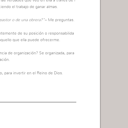
nas verdades que veo en ella a través de l
ciendo el trabajo de ganar almas.
pastor o de una obrera?”
– Me preguntas.
entemente de su posición o responsabilida
aquello que ella puede ofrecerme.
ncia de organización? Se organizada, para
ación.
, para invertir en el Reino de Dios.