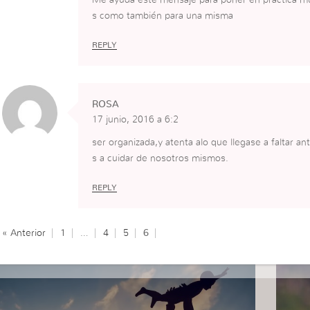
que RESPONDE llega a
s como también para una misma
la SOLUCIÓN o
RECONOCE SU LÍMITE
REPLY
(asumo entenderlo bien).
«LOS OTROS» no son
RIVALES.
ROSA
«LOS «OTROS» son
17 junio, 2016 a 6:2
DOCENTES.
Los Roles son
ser organizada,y atenta alo que llegase a faltar
ROTATIVOS.
s a cuidar de nosotros mismos.
«GANAR ALMAS» es
APRENDER Y ENSEÑAR.
REPLY
ES ADMITIR EN
AQUEL QUE ENUNCIA SU
« Anterior
1
…
4
5
6
AUTORIDAD PARA
HACERLO.
LA OBSERVACIÓN LO
ES TODO PORQUE TODO
EDUCA; INCLUSIVE