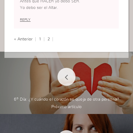
Antes que HACER yo debo SER.
Yo debo ser el Altar.
REPLY
« Anterior
1
2
6º Día: ¿Y cuándo el corazón se queja de otra persona?