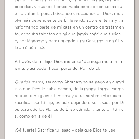
jorando la alimentación de él, enriquecí la mía; dándole
prioridad, vi cuando tiempo había perdido con cosas qu
e no valían la pena; buscando direcciones en Dios, me v
olví más dependiente de Él; leyendo sobre el tema y tra
nsformando parte de mi casa en un centro de tratamien
to, descubrí talentos en mi que jamás soñé que tuvies
e; sentándome y descubriendo a mi Gabi, me vi en él, y
lo amé aún más.
A través de mi hijo, Dios me enseñó a negarme a mi m
isma, y así poder hacer parte del Plan de Él.
Querida mamá
, así como Abraham no se negó en cumpl
ir lo que Dios le había pedido, de la misma forma, siemp
re que te niegues a ti misma y a tus sentimientos para
sacrificar por tu hijo, estarás dejándote ser usada por Di
os para que los Planes de Él se cumplan, tanto en tu vid
a, como en la de él.
¡Sé
fuerte
! Sacrifica tu Isaac y deja que Dios te use.