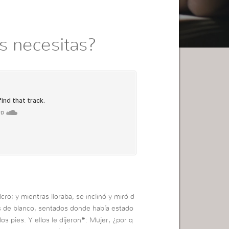
s necesitas?
cro; y mientras lloraba, se inclinó y miró d
os de blanco, sentados donde había estado
os pies. Y ellos le dijeron*: Mujer, ¿por q