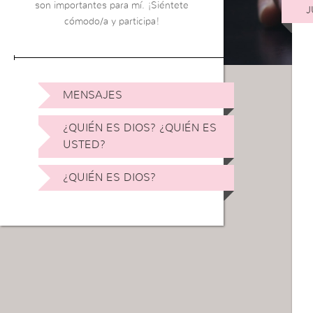
son importantes para mí. ¡Siéntete
J
cómodo/a y participa!
MENSAJES
¿QUIÉN ES DIOS? ¿QUIÉN ES
USTED?
¿QUIÉN ES DIOS?