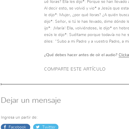
ué lloras? Ella les dijo*: Porque se han llevad
Al decir esto, se volvió y vio* a Jesús que est
le dijo*: Mujer, ¿por qué lloras? ¿A quién busc
dijo*: Señor, si tú le has llevado, dime dónde l
ijo*: ¡María! Ella, volviéndose, le dijo* en heb
esús le dijo*: Suéltame porque todavía no he 
diles: “Subo a mi Padre y a vuestro Padre, a m
¿Qué debes hacer antes de oír el audio?
Clicka
COMPARTE ESTE ARTÍCULO
Dejar un mensaje
Ingresa un partir de:
Facebook
Twitter