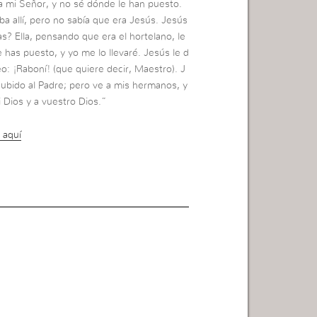
o a mi Señor, y no sé dónde le han puesto.
aba allí, pero no sabía que era Jesús. Jesús
as? Ella, pensando que era el hortelano, le
e has puesto, y yo me lo llevaré. Jesús le d
reo: ¡Raboní! (que quiere decir, Maestro). J
subido al Padre; pero ve a mis hermanos, y
i Dios y a vuestro Dios.”
 aquí