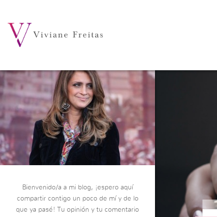
Bienvenido/a a mi blog, ¡espero aquí
compartir contigo un poco de mí y de lo
que ya pasé! Tu opinión y tu comentario