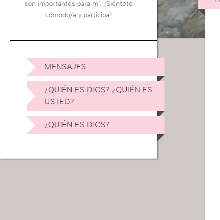
son importantes para mí. ¡Siéntete
cómodo/a y participa!
MENSAJES
¿QUIÉN ES DIOS? ¿QUIÉN ES
USTED?
¿QUIÉN ES DIOS?