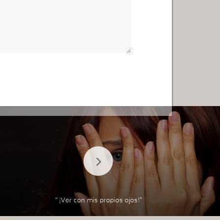
“¡Ver con mis propios ojos!"