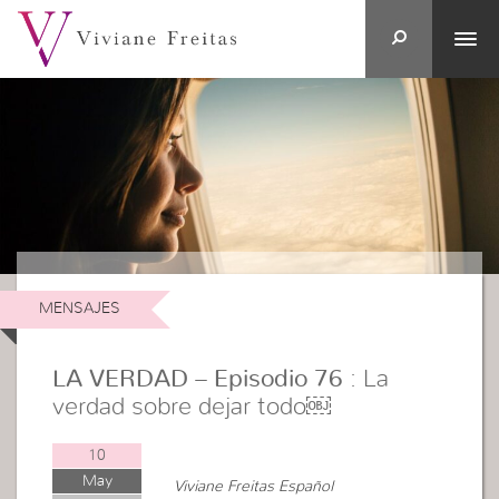
MENSAJES
LA VERDAD – Episodio 76
: La
verdad sobre dejar todo￼
10
May
Viviane Freitas Español