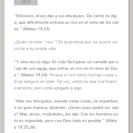
2023
“
Entonces Jesús dijo a sus discípulos: De cierto os dig
o, que difícilmente entrará un rico en el reino de los ciel
os.”
(Mateo 19:23).
¿Quién es este “rico”? Es la persona que no quiere ren
unciar a su propia vida.
“
Y otra vez os digo: Es más fácil pasar un camello por e
l ojo de una aguja, que entrar un rico en el reino de Dio
s.”
(Mateo 19:24).
Porque el rico tiene muchas cosas y
él se asegura en ellas. Tal vez, usted no sea rica financi
eramente, pero está apegado a algo.
“
Mas sus discípulos, oyendo estas cosas, se espantaro
n en gran manera, diciendo: ¿Quién pues podrá ser salv
o? Mas Jesús, mirándoles, les dijo: Con los hombres es
to es imposible, pero con Dios todo es posible.”
(Mate
o 19:25,26).