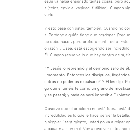
esús ya había enseñado tantas cosas, pero aqu
s (celos, envidia, vanidad, futilidad). Cuando v
verlo.
Y esto pasa con usted también. Cuando no con
s. Perdone a quién tiene que perdonar. Porque
ue debo hacer, pero prefiero sentir esto. Este
o razón”. Ósea, está escogiendo ser incrédulo
Él. Cuando resuelve lo que hay dentro de sí, ti
“
Y Jesús lo reprendió y el demonio salió de 
l momento. Entonces los discípulos, llegándose
sotros no pudimos expulsarlo? Y El les dijo: P
go que si tenéis fe como un grano de mostaza, 
y se pasará; y nada os será imposible.”
(Mateo
Observe que el problema no está fuera, está 
incredulidad es lo que le hace perder la batall
n simple: “sentimiento, usted no va a reinar e
a pagar mal con mal. Voy a resolver esto ahora