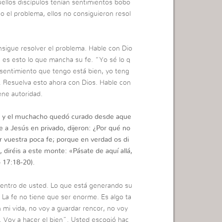
ellos discípulos tenían sentimientos bobo
ino el problema, ellos no consiguieron resol
sigue resolver el problema. Hable con Dio
 es esto lo que mancha su fe. “Yo sé lo q
 sentimiento que tengo está bien, yo teng
. Resuelva esto ahora con Dios. Hable con
ene autoridad.
él, y el muchacho quedó curado desde aque
 a Jesús en privado, dijeron: ¿Por qué no
or vuestra poca fe; porque en verdad os di
diréis a este monte: «Pásate de aquí allá,
 17:18-20).
dentro de usted. Lo que está generando su
a. La fe no tiene que ser enorme. Es algo ta
n mi vida, no voy a guardar rencor, no voy
. Voy a hacer el bien”. Usted escogió hac