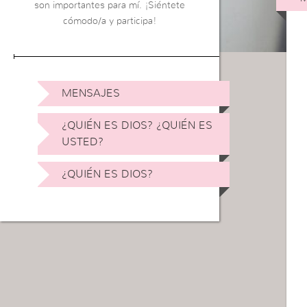
son importantes para mí. ¡Siéntete
cómodo/a y participa!
MENSAJES
¿QUIÉN ES DIOS? ¿QUIÉN ES
USTED?
¿QUIÉN ES DIOS?