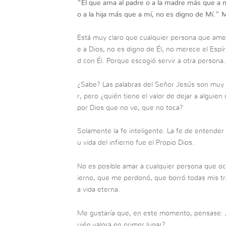
“
El que ama al padre o a la madre más que a mí
o a la hija más que a mí, no es digno de Mí.
”
M
Está muy claro que cualquier persona que ame
e a Dios, no es digno de Él, no merece el Espír
d con Él. Porque escogió servir a otra persona.
¿Sabe? Las palabras del Señor Jesús son muy s
r, pero ¿quién tiene el valor de dejar a alguien
por Dios que no ve, que no toca?
Solamente la fe inteligente. La fe de entender
u vida del infierno fue el Propio Dios.
No es posible amar a cualquier persona que oc
ierno, que me perdonó, que borró todas mis tr
a vida eterna.
Me gustaría que, en este momento, pensase: ¿
uién valora en primer lugar?