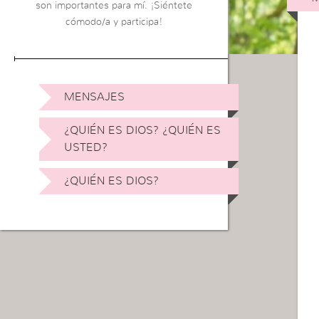
son importantes para mí. ¡Siéntete
cómodo/a y participa!
MENSAJES
¿QUIÉN ES DIOS? ¿QUIÉN ES
USTED?
¿QUIÉN ES DIOS?