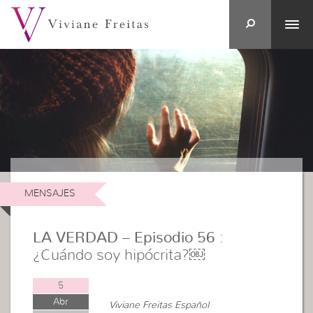
MENSAJES
LA VERDAD – Episodio 56
:
¿Cuándo soy hipócrita?￼
5
Abr
Viviane Freitas Español