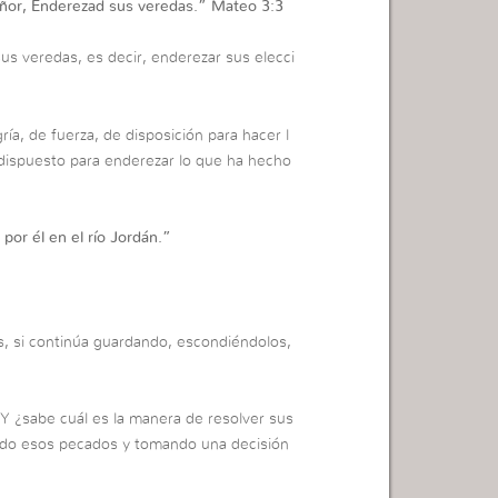
eñor, Enderezad sus veredas.”
Mateo 3:3
sus veredas, es decir, enderezar sus elecci
gría, de fuerza, de disposición para hacer l
 dispuesto para enderezar lo que ha hecho
por él en el río Jordán.”
, si continúa guardando, escondiéndolos,
 Y ¿sabe cuál es la manera de resolver sus
do esos pecados y tomando una decisión