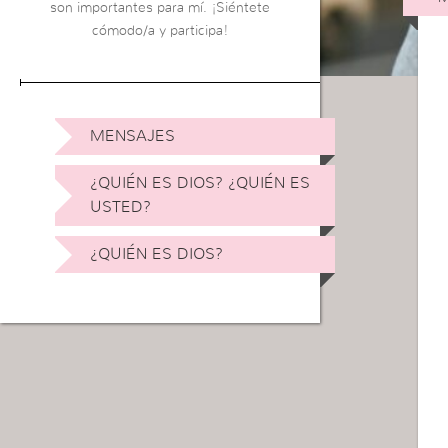
son importantes para mí. ¡Siéntete
cómodo/a y participa!
MENSAJES
¿QUIÉN ES DIOS? ¿QUIÉN ES
USTED?
¿QUIÉN ES DIOS?