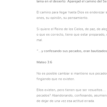
lama en el desierto: Aparejad el camino del S
El camino para llegar hasta Dios es enderezar 
ones, su opinión, su pensamiento.
Si quiere el Reino de los Cielos, de paz, de ale
o que es correcto, tiene que estar preparado,
mal.
“…
y confesando sus pecados, eran bautizados 
Mateo 3:6
No es posible cambiar si mantiene sus pecados
fingiendo que no existen.
Ellos existen, pero tienen que ser resueltos….
pecados? Abandonando, confesando, asumien
de dejar de una vez esa actitud errada.