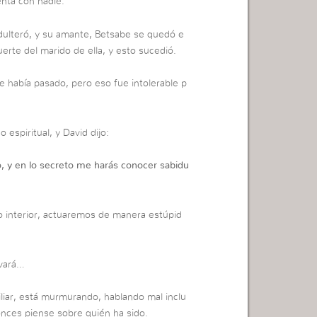
enta con nadie.
adulteró, y su amante, Betsabe se quedó e
erte del marido de ella, y esto sucedió.
ue había pasado, pero eso fue intolerable p
 espiritual, y David dijo:
o, y en lo secreto me harás conocer sabidu
 interior, actuaremos de manera estúpid
rvará…
liar, está murmurando, hablando mal inclu
onces piense sobre quién ha sido.