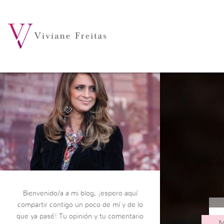
Bienvenido/a a mi blog, ¡espero aquí
compartir contigo un poco de mí y de lo
que ya pasé! Tu opinión y tu comentario
M