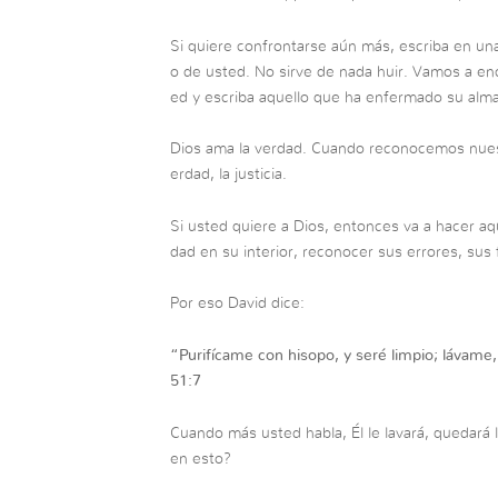
Si quiere confrontarse aún más, escriba en una
o de usted. No sirve de nada huir. Vamos a en
ed y escriba aquello que ha enfermado su alma
Dios ama la verdad. Cuando reconocemos nues
erdad, la justicia.
Si usted quiere a Dios, entonces va a hacer aq
dad en su interior, reconocer sus errores, sus f
Por eso David dice:
“
Purifícame con hisopo, y seré limpio; lávame,
51:7
Cuando más usted habla, Él le lavará, quedará 
en esto?