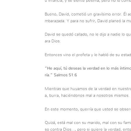
u infancia, y se siente pésima, pero no lo com
Bueno, David, cometió un gravísimo error. Él 
mbarazada. Y para no sufrir, David planeó la mu
David se quedó callado, no le dijo a nadie lo q
ara Dios.
Entonces vino el profeta y le habló de su estado
“
He aquí, tú deseas la verdad en lo más íntim
ría.”
Salmos 51:6
Mientras que huyamos de la verdad en nuestro
a, burra, haciéndonos mal a nosotros mismos.
En este momento, querría que usted se obse
Quizá, está mal con su marido, mal con su fami
so contra Dios…, pero si quiere la verdad, ent