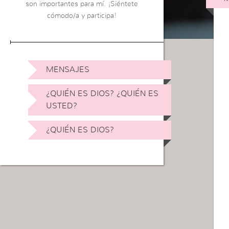
son importantes para mí. ¡Siéntete
cómodo/a y participa!
MENSAJES
¿QUIÉN ES DIOS? ¿QUIÉN ES
USTED?
¿QUIÉN ES DIOS?