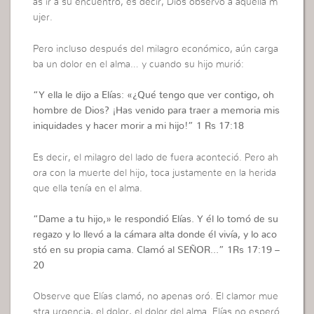
as ir a su encuentro, es decir, Dios observó a aquella m
ujer.
Pero incluso después del milagro económico, aún carga
ba un dolor en el alma… y cuando su hijo murió:
“
Y ella le dijo a Elías: «¿Qué tengo que ver contigo, oh
hombre de Dios? ¡Has venido para traer a memoria mis
iniquidades y hacer morir a mi hijo!
” 1 Rs 17:18
Es decir, el milagro del lado de fuera aconteció. Pero ah
ora con la muerte del hijo, toca justamente en la herida
que ella tenía en el alma.
“
Dame a tu hijo,» le respondió Elías. Y él lo tomó de su
regazo y lo llevó a la cámara alta donde él vivía, y lo aco
stó en su propia cama. Clamó al SEÑOR…”
1Rs 17:19 –
20
Observe que Elías clamó, no apenas oró. El clamor mue
stra urgencia, el dolor, el dolor del alma. Elías no esperó