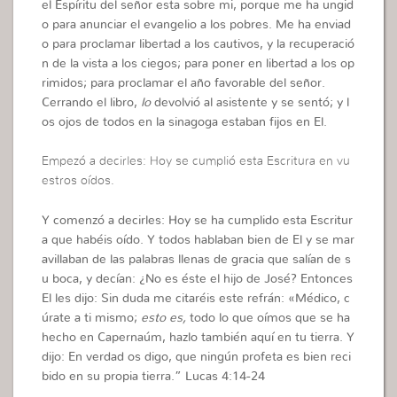
el Espíritu del señor esta sobre mi, porque me ha ungid
o para anunciar el evangelio a los pobres. Me ha enviad
o para proclamar libertad a los cautivos, y la recuperació
n de la vista a los ciegos; para poner en libertad a los op
rimidos; para proclamar el año favorable del señor.
Cerrando el libro,
lo
devolvió al asistente y se sentó; y l
os ojos de todos en la sinagoga estaban fijos en El.
Empezó a decirles: Hoy se cumplió esta Escritura en vu
estros oídos.
Y comenzó a decirles: Hoy se ha cumplido esta Escritur
a que habéis oído. Y todos hablaban bien de El y se mar
avillaban de las palabras llenas de gracia que salían de s
u boca, y decían: ¿No es éste el hijo de José? Entonces
El les dijo: Sin duda me citaréis este refrán: «Médico, c
úrate a ti mismo;
esto es,
todo lo que oímos que se ha
hecho en Capernaúm, hazlo también aquí en tu tierra. Y
dijo: En verdad os digo, que ningún profeta es bien reci
bido en su propia tierra.
” Lucas 4:14-24