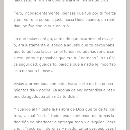
has usado la fe en la obediencia a la Palabra de Dios.
Pero, inconscientemente, piensas que fue por tu fuerza
y por ser una persona justa hacia Dios, cuando, en reali
dad, no fue eso lo que ocurrió.
Lo que traías contigo, antes de que ocurriese el milagr
o, era justamente el apego a aquello que te perturbaba,
que te quitaba la paz. En el fondo, no querías renunciar
a eso, porque pensabas que era tu “derecho”, o tu úni
ca seguridad, guardarlo; parecía que a nadie le importab
as a no ser a ti misma.
Vivías atormentada con esto; hacía parte de tus pensa
mientos día y noche. La agonía de ser entendida o resp
ondida agudizaba aún más tu dolor.
Y cuando al fin oíste la Palabra de Dios que te da fe, cer
teza, la cual “corta” todos esos sentimientos, tomas la
decisión de obedecer o entregar todo y cualquier “dere
cho”, “recurso”, defensa y miedo. Entonces, así, usas l