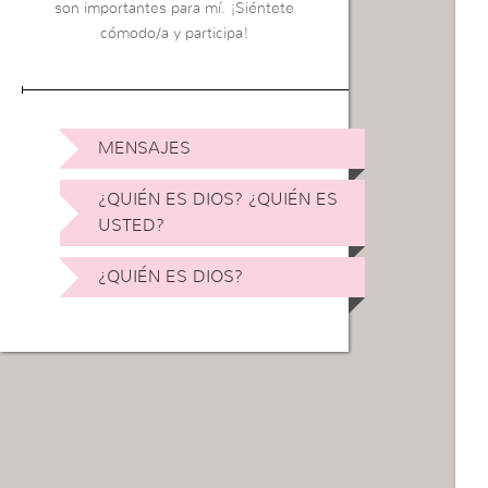
son importantes para mí. ¡Siéntete
cómodo/a y participa!
MENSAJES
¿QUIÉN ES DIOS? ¿QUIÉN ES
USTED?
¿QUIÉN ES DIOS?