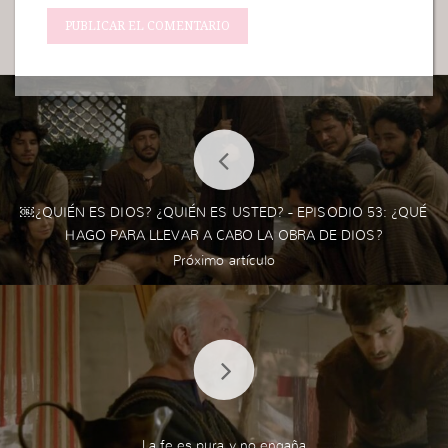
￼¿QUIÉN ES DIOS? ¿QUIÉN ES USTED? - EPISODIO 53: ¿QUÉ
HAGO PARA LLEVAR A CABO LA OBRA DE DIOS?
La fe es pura y no engaña