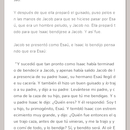
saú.
Y después de que ella preparó el guisado, puso pelos e
n las manos de Jacob para que se hiciese pasar por Esa
ú, que era un hombre peludo, y Jacob no. Ella preparó t
odo para que Isaac bendijese a Jacob. Y así fue.
Jacob se presentó como Esaú, e Isaac lo bendijo pensa
ndo que era Esaú:
“
Y sucedió que tan pronto como Isaac había terminad
o de bendecir a Jacob, y apenas había salido Jacob de l
a presencia de su padre Isaac, su hermano Esaú llegó d
e su cacería. Y también él hizo un buen guisado y
lo
traj
o a su padre, y dijo a su padre: Levántese mi padre, y c
oma de la caza de su hijo, para que tú me bendigas. Y s
u padre Isaac le dijo: ¿Quién eres? Y él respondió: Soy t
u hijo, tu primogénito, Esaú. Y tembló Isaac con estrem
ecimiento muy grande, y dijo: ¿Quién fue entonces el q
ue trajo caza, antes de que tú vinieras, y me la trajo y y
o comí de todo, y lo bendije? Sí, y bendito será. Al oír E