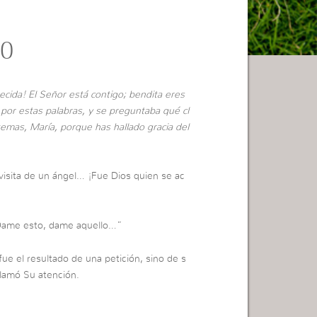
10
recida! El Señor está contigo; bendita eres
 por estas palabras, y se preguntaba qué cl
 temas, María, porque has hallado gracia del
 visita de un ángel… ¡Fue Dios quien se ac
“Dame esto, dame aquello…”
ue el resultado de una petición, sino de s
llamó Su atención.