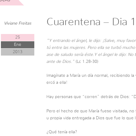
Cuarentena – Dia 
Viviane Freitas
25
”Y entrando el ángel, le dijo: ¡Salve, muy favo
Ene
tú entre las mujeres. Pero ella se turbó mucho
2013
ase de saludo sería éste.Y el ángel le dijo: No
ante de Dios.”
(Lc 1.28-30)
Imagínate a María un día normal, recibiendo la
ercó a ella!
Hay personas que “corren” detrás de Dios: 
Pero el hecho de que María fuese visitada, no f
u propia vida entregada a Dios que fue lo que 
¿Qué tenía ella?