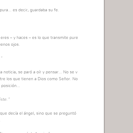
 pura… es decir, guardaba su fe.
e eres – y haces – es lo que transmite pure
uenos ojos.
…”
la noticia, se paró a oír y pensar… No se v
tre los que tienen a Dios como Señor. No
a posición…
éste.”
 que decía el ángel, sino que se preguntó
.