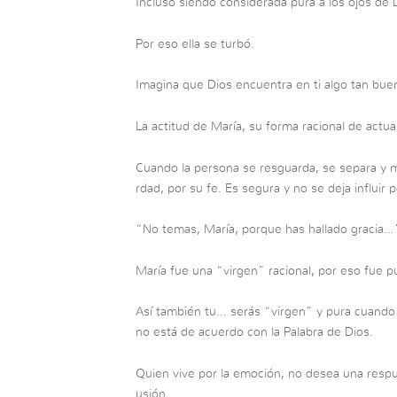
Incluso siendo considerada pura a los ojos de 
Por eso ella se turbó.
Imagina que Dios encuentra en ti algo tan bu
La actitud de María, su forma racional de actua
Cuando la persona se resguarda, se separa y ma
rdad, por su fe. Es segura y no se deja influir
“No temas, María, porque has hallado gracia…
María fue una “virgen” racional, por eso fue p
Así también tu… serás “virgen” y pura cuando 
no está de acuerdo con la Palabra de Dios.
Quien vive por la emoción, no desea una respu
usión.