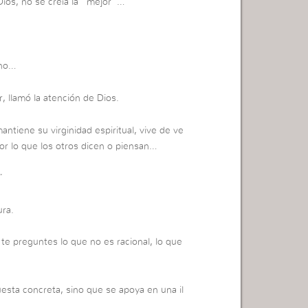
Dios, no se creía la “mejor”…
eno…
r, llamó la atención de Dios.
ntiene su virginidad espiritual, vive de ve
 por lo que los otros dicen o piensan…
”
ura.
te preguntes lo que no es racional, lo que
esta concreta, sino que se apoya en una il