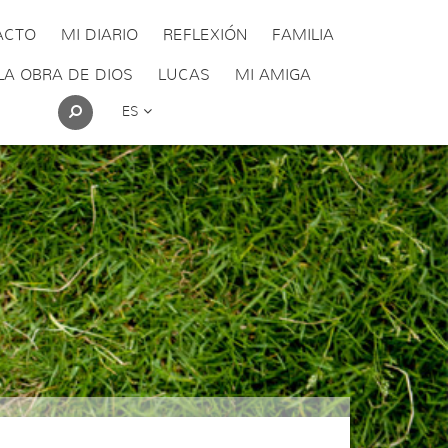
ACTO
MI DIARIO
REFLEXIÓN
FAMILIA
LA OBRA DE DIOS
LUCAS
MI AMIGA
ES