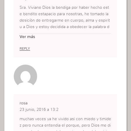
Sra. Viviane Dios la bendiga por haber hecho est
e bendito estapacio para nosotras, he tomado la
desiciòn de entregarme en cuerpo, alma y espirit
u a Dios y estoy decidida a obedecer la palabra d
e Dios y aprender de la palabra a travèz de este e
Ver más
spacio.
mi decision la tome porque el dia 03 julio 2017 m
REPLY
e atropeyaron a fuera de la iglesia Universal y sali
ilesa apesar de los golpes que tengo en este mo
mento pero eso no importa Dios me sanara por c
ompleto, y es por eso que no quiero perder esta
chanse que Dios me ha dado, se imagina pude ha
ber muerto en ese accidente, mi deseos es cum
plir con la palabra exactamente como Dios lo man
da no va hacer facil pero mi querer es muy grand
rosa
e, dice mi pastor que cuando hay un querer dentr
23 junio, 2016 a 13:2
o de la persona en piesan ha cambiar las persona
s en obediencia, fidelidad y temor a Dios.
muchas veces ya he vivido asi con miedo y timide
z pero nunca entendia el porque, pero Dios me di