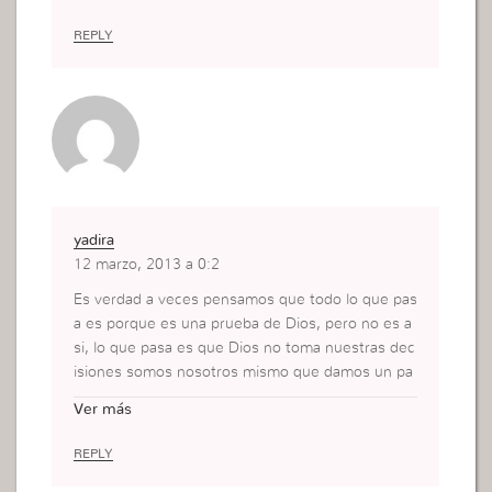
los hechos de los milagros, que es conocer mas
a lla de lo que se habla. Determino ver frutos en
REPLY
esta cuarentena. Yo no empesare hacer nada sin
antes meditar y practicar esta cuarentana. Gracia
s yo necesito de esto.
yadira
12 marzo, 2013 a 0:2
Es verdad a veces pensamos que todo lo que pas
a es porque es una prueba de Dios, pero no es a
si, lo que pasa es que Dios no toma nuestras dec
isiones somos nosotros mismo que damos un pa
so adelante o un paso atras, pero lo que sucede
Ver más
hoy en dia, cometemos errores y echamos la cul
pa a Dios todo es Dios, Dios por aqui Dios para a
REPLY
ca, despues que estan en el fondo del pozo es q