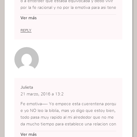
o a enterder que estaba equivocada y debo vivir
por la fe racional y no por la emotiva para asi tene
r una base firme delante las difilcultades
Ver más
REPLY
Julieta
21 marzo, 2016 a 13:2
Fe emotiva—- Yo empece esta cuerentena porqu
e yo NO leo la biblia, mas yo digo que estoy bien,
todo pasa muy rapido al mi alrededor que no me
da mucho tiempo para establece una relacion con
Dios. Como dice el verisiculo no e ido a ala raiz de
Ver más