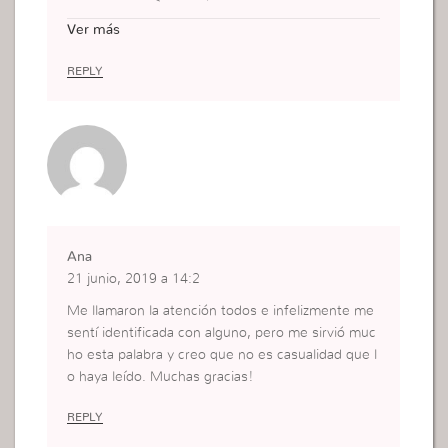
O CONTROLAR NUESTRO HABLAR
Ver más
El charlatán: Es aquel que habla sin pensar; no tie
nen ningún cuidado con sus palabras; no controla
REPLY
nada de lo que sale de su boca.Infelizmente sus
palabras también afectan a los que le rodean. ¡Él
tendrá calamidad!
Ana
21 junio, 2019 a 14:2
Me llamaron la atención todos e infelizmente me
sentí identificada con alguno, pero me sirvió muc
ho esta palabra y creo que no es casualidad que l
o haya leído. Muchas gracias!
REPLY