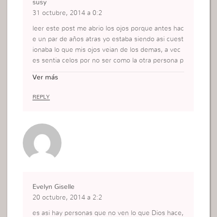
susy
31 octubre, 2014 a 0:2
leer este post me abrio los ojos porque antes hac
e un par de años atras yo estaba siendo asi cuest
ionaba lo que mis ojos veian de los demas, a vec
es sentia celos por no ser como la otra persona p
ero despues entendi que eso no me hacia bien y
Ver más
que solo estaba desagradando a Dios asi que ped
i perdon a Dios empece a querer a esa persona, t
REPLY
ambien entendi que uno es como Dios lo creo. m
uy lindo este articulo sirve para recordarlo siempr
e y nunca olvidarnos de cuidar nuestros ojos y asi
seguir agradando a Dios
Evelyn Giselle
20 octubre, 2014 a 2:2
es asi hay personas que no ven lo que Dios hace,