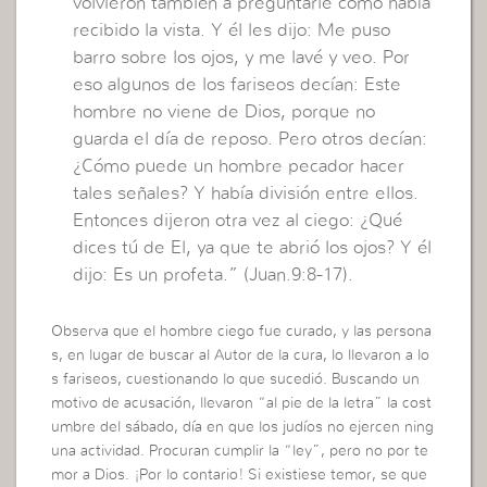
volvieron también a preguntarle cómo había
recibido la vista. Y él les dijo: Me puso
barro sobre los ojos, y me lavé y veo. Por
eso algunos de los fariseos decían: Este
hombre no viene de Dios, porque no
guarda el día de reposo. Pero otros decían:
¿Cómo puede un hombre pecador hacer
tales señales? Y había división entre ellos.
Entonces dijeron otra vez al ciego: ¿Qué
dices tú de El, ya que te abrió los ojos? Y él
dijo: Es un profeta.” (Juan.9:8-17).
Observa que el hombre ciego fue curado, y las persona
s, en lugar de buscar al Autor de la cura, lo llevaron a lo
s fariseos, cuestionando lo que sucedió. Buscando un
motivo de acusación, llevaron “al pie de la letra” la cost
umbre del sábado, día en que los judíos no ejercen ning
una actividad. Procuran cumplir la “ley”, pero no por te
mor a Dios. ¡Por lo contario! Si existiese temor, se que