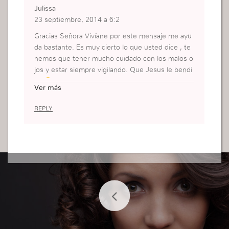
Julissa
23 septiembre, 2014 a 6:2
Gracias Señora Vivíane por este mensaje me ayu
da bastante. Es muy cierto lo que usted dice , te
nemos que tener mucho cuidado con los malos o
jos y estar siempre vigilando. Que Jesus le bendi
ga
Ver más
REPLY