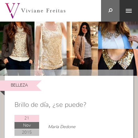
BELLEZA
Brillo de día, ¿se puede?
21
Nov
Marla Dedone
2015