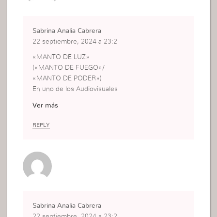
Sabrina Analia Cabrera
22 septiembre, 2024 a 23:2
«MANTO DE LUZ»
(«MANTO DE FUEGO»/
«MANTO DE PODER»)
En uno de los Audiovisuales
Difundidos por IURD
Ver más
de la bonaerense Ciudad de
Burzaco (Alsina 798) en
REPLY
Argentina, se Habló del
«PADRE DE TODAS LAS
LUCES».
A través de Marcela
Llegué a Perla Selene quien
Compartió Referencias.
En Ese Contexto , Llego a
Sabrina Analia Cabrera
Santiago Cap.1 en el
22 septiembre, 2024 a 23:2
Versículo 17.