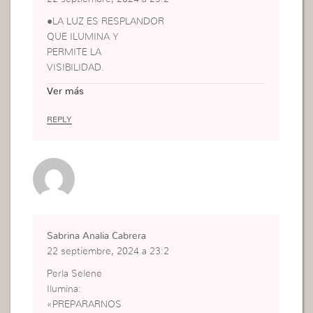
Remite al «PADRE DE LAS
●LA LUZ ES RESPLANDOR
LUCES».
QUE ILUMINA Y
Serendipia : Cero.
PERMITE LA
VISIBILIDAD.
●EL FUEGO ES LO
Ver más
CALÓRICO Y LA
LUZ PRODUCIDA A TRAVÉS
REPLY
DE LA COMBUSTIÓN
DE CIERTOS
CUERPOS.
●EL PODER ES FUERZA.
Larousse
Sabrina Analia Cabrera
22 septiembre, 2024 a 23:2
Perla Selene
Ilumina:
«PREPARARNOS