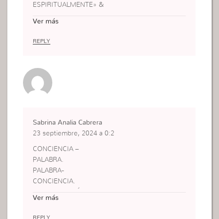
ESPIRITUALMENTE» &
«MANTENER
Ver más
NUESTRA
CONCIENCIA
REPLY
LIMPIA»
Ella es de Lomas
De Zamora.
Provincia de Buenos
Aires. Argentina.
Sabrina Analia Cabrera
23 septiembre, 2024 a 0:2
CONCIENCIA –
PALABRA.
PALABRA-
CONCIENCIA.
LA PALABRA FÍSICA
Ver más
ES SONIDO O
CONJUNTO DE
REPLY