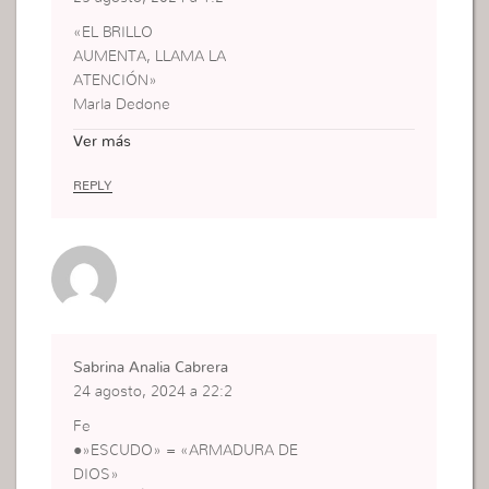
«EL BRILLO
AUMENTA, LLAMA LA
ATENCIÓN»
Marla Dedone
● «EL SER HUMANO
Ver más
NACE CON FE»
Marcela
REPLY
● «EL ADN ESPIRITUAL (FE &
ESPERANZA»
ES INNATO AL
SER HUMANO»
Corolario Inspirado
DEFINICIONES
FE
Sabrina Analia Cabrera
● «CERTEZA &
24 agosto, 2024 a 22:2
CONVICCIÓN »
Escrituras
Fe
Sagradas
●»ESCUDO» = «ARMADURA DE
● «CREENCIA». «ES EL
DIOS»
PODER DE DIOS» DENTRO