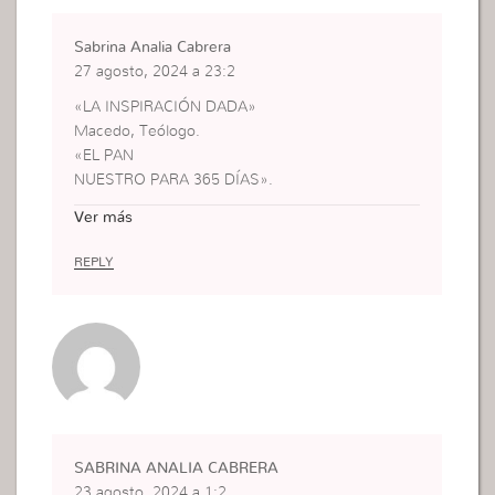
BONAERENSE CIUDAD DE
QUE DA ORIGEN A LO
BURZACO SOBRE CALLE
INMATERIAL COMO
Sabrina Analia Cabrera
ALSINA 798 ENTRE MITRE
A LA VIDA ,
27 agosto, 2024 a 23:2
& ROCA. ARGENTINA.
PERMITIENDO SU
«LA INSPIRACIÓN DADA»
CONTINUIDAD &
Macedo, Teólogo.
EVOLUCIÓN.
«EL PAN
NUESTRO PARA 365 DÍAS».
26 DE MARZO.
Ver más
VOZ: Cecilia Palafox.
REPLY
SABRINA ANALIA CABRERA
23 agosto, 2024 a 1:2