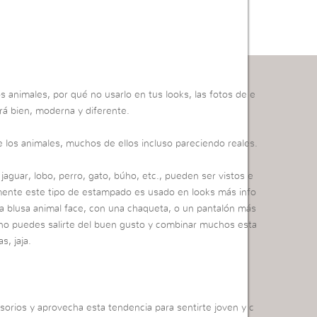
os animales, por qué no usarlo en tus looks, las fotos de e
rá bien, moderna y diferente.
de los animales, muchos de ellos incluso pareciendo reales.
, jaguar, lobo, perro, gato, búho, etc., pueden ser vistos e
lmente este tipo de estampado es usado en looks más info
na blusa animal face, con una chaqueta, o un pantalón más
o no puedes salirte del buen gusto y combinar muchos esta
s, jaja.
orios y aprovecha esta tendencia para sentirte joven y c