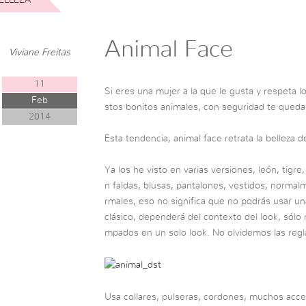
Animal Face
Viviane Freitas
11
Si eres una mujer a la que le gusta y respeta l
Feb
stos bonitos animales, con seguridad te queda
2014
Esta tendencia, animal face retrata la belleza 
Ya los he visto en varias versiones, león, tigre
n faldas, blusas, pantalones, vestidos, norma
rmales, eso no significa que no podrás usar u
clásico, dependerá del contexto del look, sól
mpados en un solo look. No olvidemos las regla
Usa collares, pulseras, cordones, muchos acces