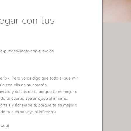
egar con tus
e-puedes-llegar-con-tus-ojos
erio». Pero yo os digo que todo el que mir
rio con ella en su corazón.
áncalo y écha
lo
de ti; porque te es mejor q
o tu cuerpo sea arrojado al infierno.
órtala y écha
la
de ti; porque te es mejor q
do tu cuerpo vaya al infierno.»
 aquí