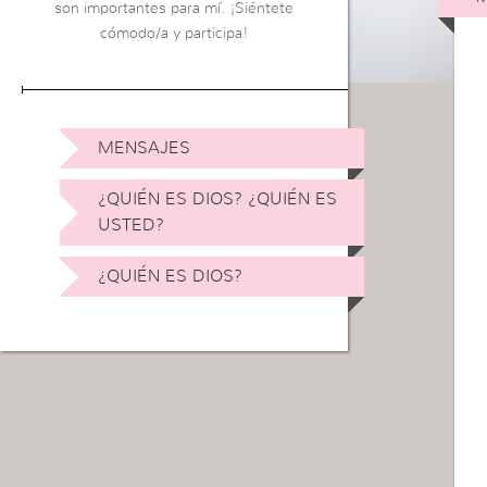
son importantes para mí. ¡Siéntete
cómodo/a y participa!
MENSAJES
¿QUIÉN ES DIOS? ¿QUIÉN ES
USTED?
¿QUIÉN ES DIOS?