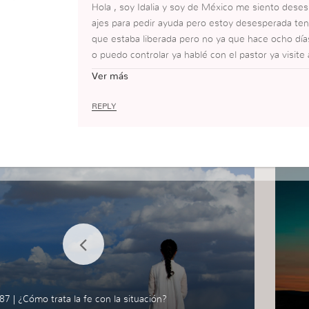
Hola , soy Idalia y soy de México me siento de
ajes para pedir ayuda pero estoy desesperada teng
que estaba liberada pero no ya que hace ocho d
o puedo controlar ya hablé con el pastor ya visit
alpitaciones en el corazón y los Estudios salieron
Ver más
dicen que todo está en la mente pero es algo que
er y para ser sincera no logró ni buscar a Dios , s
REPLY
pero pienso que soy falsa cuando lo buscó y no lo
pensé en empezar todo de nuevo volverme a bauti
Ojalá pudiera responder y si no solo ore por mí.
87 | ¿Cómo trata la fe con la situación?