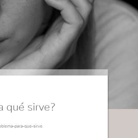
a qué sirve?
oblema-para-que-sirve