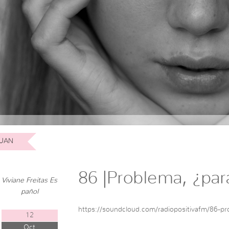
UAN
86 |Problema, ¿par
Viviane Freitas Es
pañol
https://soundcloud.com/radiopositivafm/86-pr
12
Oct