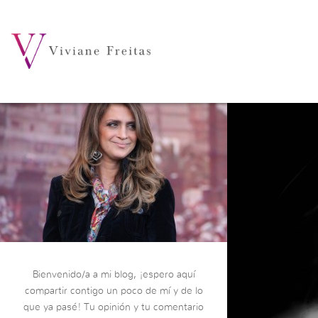
Bienvenido/a a mi blog, ¡espero aquí
compartir contigo un poco de mí y de lo
que ya pasé! Tu opinión y tu comentario