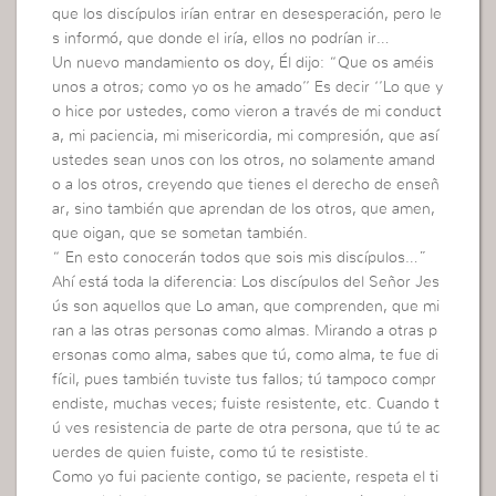
que los discípulos irían entrar en desesperación, pero le
s informó, que donde el iría, ellos no podrían ir…
Un nuevo mandamiento os doy, Él dijo: “Que os améis
unos a otros; como yo os he amado’’ Es decir ‘’Lo que y
o hice por ustedes, como vieron a través de mi conduct
a, mi paciencia, mi misericordia, mi compresión, que así
ustedes sean unos con los otros, no solamente amand
o a los otros, creyendo que tienes el derecho de enseñ
ar, sino también que aprendan de los otros, que amen,
que oigan, que se sometan también.
“ En esto conocerán todos que sois mis discípulos…”
Ahí está toda la diferencia: Los discípulos del Señor Jes
ús son aquellos que Lo aman, que comprenden, que mi
ran a las otras personas como almas. Mirando a otras p
ersonas como alma, sabes que tú, como alma, te fue di
fícil, pues también tuviste tus fallos; tú tampoco compr
endiste, muchas veces; fuiste resistente, etc. Cuando t
ú ves resistencia de parte de otra persona, que tú te ac
uerdes de quien fuiste, como tú te resististe.
Como yo fui paciente contigo, se paciente, respeta el ti