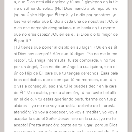
a, que Dios está allá encima y tú aquí, gimiendo en la tie
rra o sufriendo sola… ¡No! Dios mandó a Su hijo, Su me
jor, su Único Hijo que Él tenía, y Lo dio por nosotros. ¡o
bserva el valor que Él dio a cada una de nosotras! ¿Quié
n es ese demonio desgraciado, que habla en tu mente
que no eres capaz? ¿Quién es el, si Dios dio lo mejor de
Él por ti ?
¡Tú tienes que poner al diablo en su lugar! ¿Quién es él
si Dios nos compró? Aún que tú digas ‘’Yo no me lo me
rezco’’, tú, amiga internauta, fuiste comprada, y no fue
por un ángel; Dios no dio un ángel, a cualquiera, sino el
único Hijo de Él, para que tu tengas derechos. Esas pala
bras del diablo, que dicen que tú no mereces, que tú n
o vas a conseguir, eso ahí, tú le puedes decir en la cara
de Él ‘’Mira diablo, presta atención, tú no fuiste fiel allá
en el cielo, y tu estas queriendo perturbarme con tus p
alabras… yo no me voy a arrodillar delante de ti, presta
atención: Yo voy a obedecer, yo voy a meditar, yo voy a
aceptar lo que el Señor Jesús hizo en la cruz, ¡yo no te
acepto! Presta atención: ponte en tu lugar, porque Dios
me compró, por más errores que yo haya cometido. Y p