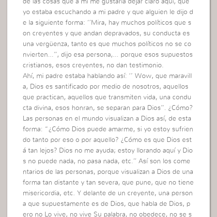
de las cosas que a mí me gustaría dejar claro aquí, que
yo estaba escuchando a mi padre y que alguien le dijo d
e la siguiente forma: ‘’Mira, hay muchos políticos que s
on creyentes y que andan depravados, su conducta es
una vergüenza, tanto es que muchos políticos no se co
nvierten…’’, dijo esa persona,… porque esos supuestos
cristianos, esos creyentes, no dan testimonio.
Ahí, mi padre estaba hablando así: ‘’ Wow, que maravill
a, Dios es santificado por medio de nosotros, aquellos
que practican, aquellos que transmiten vida, una condu
cta divina, esos honran, se separan para Dios’’. ¿Cómo?
Las personas en el mundo visualizan a Dios así, de esta
forma: “¿Cómo Dios puede amarme, si yo estoy sufrien
do tanto por eso o por aquello? ¿Cómo es que Dios est
á tan lejos? Dios no me ayuda; estoy llorando aquí y Dio
s no puede nada, no pasa nada, etc.’’ Así son los come
ntarios de las personas, porque visualizan a Dios de una
forma tan distante y tan severa, que pune, que no tiene
misericordia, etc. Y delante de un creyente, una person
a que supuestamente es de Dios, que habla de Dios, p
ero no Lo vive, no vive Su palabra, no obedece, no se s