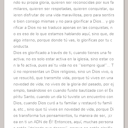
ndo su propia gloria, quieren ser reconocidas por sus fa
miliares, quieren ser respetadas, quieren conquistar, qu
ieren disfrutar de una vida maravillosa, pero para sentirs
e bien consigo mismas y no para glorificar a Dios… y glo
rificar a Dios no se traduce apenas en las conquistas; n
o es eso de lo que estamos hablando aquí, sino que, de
algo interno, porque donde tú vas, lo glorificas por tu c
onducta.
Dios es glorificado a través de ti, cuando tienes una fe
activa; no es solo estar activa en la iglesia, sino estar co
n la fe activa, pues así tu vida no es ‘’siempre igual’’… T
ú no representas un Dios religioso, sino un Dios vivo, q
ue resucitó, que transmite vida, porque tú vives en una
novedad de vida; no vives de la gloria del pasado, por ej
emplo, basándose en cuando fuiste bautizada con el Es
píritu Santo; cuando un día tú tuviste un encuentro con
Dios, cuando Dios curó a tu familiar y restauró tu famili
a, etc., sino que tú vives en novedad de vida, porque Di
os transforma tus pensamientos, tu manera de ser, ¡cr
ea en ti un ADN de Él! Entonces, aquí, muchas persona