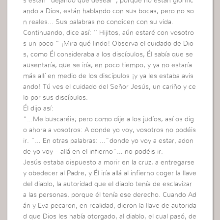
s están ‘’dejando que desear’’, porque no están glorific
ando a Dios, están hablando con sus bocas, pero no so
n reales… Sus palabras no condicen con su vida.
Continuando, dice así: ‘’ Hijitos, aún estaré con vosotro
s un poco ’’ ¡Mira qué lindo! Observa el cuidado de Dio
s, como Él consideraba a los discípulos, Él sabía que se
ausentaría, que se iría, en poco tiempo, y ya no estaría
más allí en medio de los discípulos ¡y ya les estaba avis
ando! Tú ves el cuidado del Señor Jesús, un cariño y ce
lo por sus discípulos.
Él dijo así:
“…Me buscaréis; pero como dije a los judíos, así os dig
o ahora a vosotros: A donde yo voy, vosotros no podéis
ir. ”… En otras palabras: …”donde yo voy a estar, adon
de yo voy – allá en el infierno”… no podéis ir.
Jesús estaba dispuesto a morir en la cruz, a entregarse
y obedecer al Padre, y Él iría allá al infierno coger la llave
del diablo, la autoridad que el diablo tenía de esclavizar
a las personas, porque él tenía ese derecho. Cuando Ad
án y Eva pecaron, en realidad, dieron la llave de autorida
d que Dios les había otorgado, al diablo, el cual pasó, de