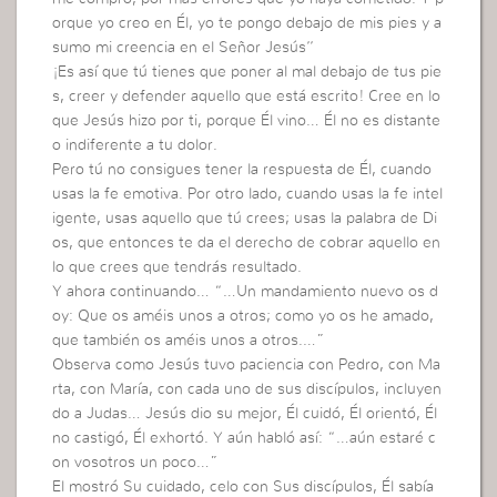
orque yo creo en Él, yo te pongo debajo de mis pies y a
sumo mi creencia en el Señor Jesús’’
¡Es así que tú tienes que poner al mal debajo de tus pie
s, creer y defender aquello que está escrito! Cree en lo
que Jesús hizo por ti, porque Él vino… Él no es distante
o indiferente a tu dolor.
Pero tú no consigues tener la respuesta de Él, cuando
usas la fe emotiva. Por otro lado, cuando usas la fe intel
igente, usas aquello que tú crees; usas la palabra de Di
os, que entonces te da el derecho de cobrar aquello en
lo que crees que tendrás resultado.
Y ahora continuando… “…Un mandamiento nuevo os d
oy: Que os améis unos a otros; como yo os he amado,
que también os améis unos a otros.…”
Observa como Jesús tuvo paciencia con Pedro, con Ma
rta, con María, con cada uno de sus discípulos, incluyen
do a Judas… Jesús dio su mejor, Él cuidó, Él orientó, Él
no castigó, Él exhortó. Y aún habló así: “…aún estaré c
on vosotros un poco…”
El mostró Su cuidado, celo con Sus discípulos, Él sabía