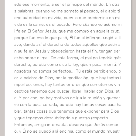
sde ese momento, a ser el príncipe del mundo. En otra
s palabras, cuando yo me someto al pecado, el diablo ti
ene autoridad en mi vida, pues lo que predomina en mi
vida es la carne, es el pecado. Pero cuando yo asumo m
i fe en El Señor Jesús, que me compró en aquella cruz,
porque fue eso lo que pasó, Él fue al infierno, cogió la ll
ave, dando así el derecho de todos aquellos que asuma
n su fe en Jesús y obedecieron hasta el fin, tengan der
echo sobre el mal. De esta forma, el mal no tendría más
derecho, porque como dice la ley, quien peca, morirá. Y
nosotros no somos perfectos… Tú estás percibiendo, p
or la palabra de Dios, por la meditación, que hay tantas i
mperfecciones, hay tantos errores que cometemos y n
osotros tenemos que buscar, llorar, hablar con Dios, et
c. Y por eso, no hay motivos de ir a la reunión y quedar
se con la boca cerrada, porque hay tantas cosas para ha
blar, tantas cosas que tenemos que exponer para Dios
y que tenemos descubriendo a nuestro respecto.
Entonces, amiga internauta, observa que Jesús compr
ó, y Él no se quedó allá encima, como el mundo muestr