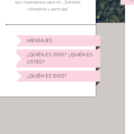
son importantes para mí. ¡Siéntete
cómodo/a y participa!
MENSAJES
¿QUIÉN ES DIOS? ¿QUIÉN ES
USTED?
¿QUIÉN ES DIOS?