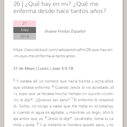
26 | ¿Qué hay en mi? ¿Qué me
enferma desde hace tantos años?
21
May
Viviane Freitas Español
2018
https://soundcloud.com/radiopositivafm/26-que-hay-en
-mi-que-me-enferma-a-tanto-anos
21 de Mayo | Lunes | Juan 5:5-10
5
Y estaba allí un hombre que hacía treinta y ocho años
6
que estaba enfermo.
Cuando Jesús lo vio acostado
all
í
y supo que ya llevaba mucho tiempo
en aquella condici
7
ón
, le dijo*:
¿Quieres ser sano?
El enfermo le respond
ió: Señor, no tengo a nadie que me meta en el estanqu
e cuando el agua es agitada; y mientras yo llego, otro b
8
aja antes que yo.
Jesús le dijo*:
Levántate, toma tu ca
9
milla y anda.
Y al instante el hombre quedó sano, y to