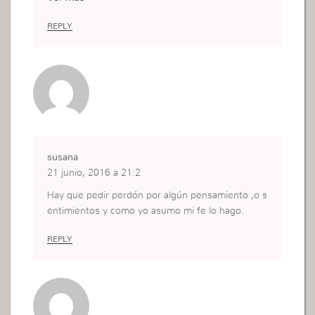
gan muchos pensamiento que me bloquean poni
éndome duda, miedo para que yo no confiese mi
REPLY
s errores
pero soy yo que tengo que decidir lo que tengo q
ue hacer lo que cierto para que yo sea libre de to
do lo que me esta amarando, solo así yo madurar
e en mi fe
susana
21 junio, 2016 a 21:2
Hay que pedir perdón por algún pensamiento ,o s
entimientos y como yo asumo mi fe lo hago.
REPLY