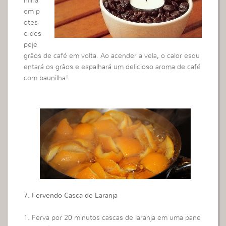
nilha
em p
otes
e des
peje
grãos de café em volta. Ao acender a vela, o calor esqu
entará os grãos e espalhará um delicioso aroma de café
com baunilha!
7. Fervendo Casca de Laranja
1. Ferva por 20 minutos cascas de laranja em uma pane