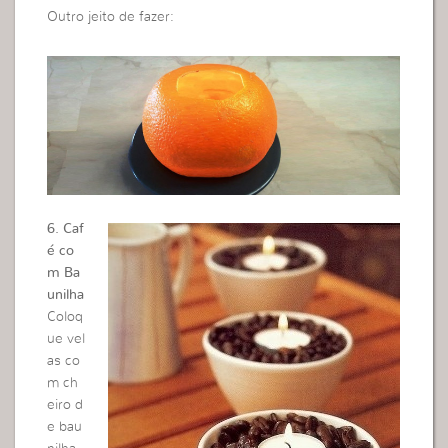
Outro jeito de fazer:
6. Caf
é co
m Ba
unilha
Coloq
ue vel
as co
m ch
eiro d
e bau