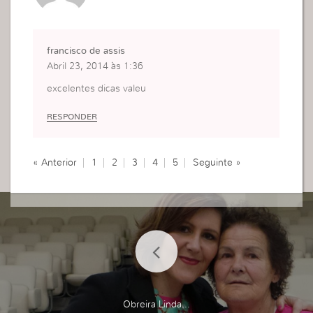
francisco de assis
Abril 23, 2014 às 1:36
excelentes dicas valeu
RESPONDER
« Anterior
1
2
3
4
5
Seguinte »
Obreira Linda...