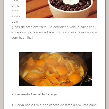
nilha
em p
otes
e des
peje
grãos de café em volta. Ao acender a vela, o calor esqu
entará os grãos e espalhará um delicioso aroma de café
com baunilha!
7. Fervendo Casca de Laranja
1. Ferva por 20 minutos cascas de laranja em uma pane