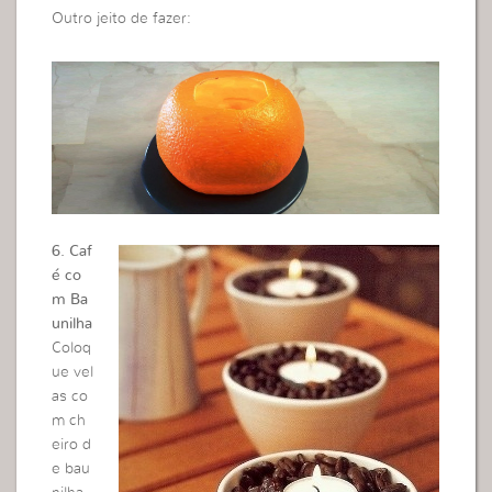
Outro jeito de fazer:
6. Caf
é co
m Ba
unilha
Coloq
ue vel
as co
m ch
eiro d
e bau