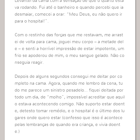
Levantei da cama com a sensação de que o quarto esta
va rodando. Fui até o banheiro e quando percebi que ia
desmaiar, comecei a orar: “Meu Deus, eu não quero ir
para o hospital!”.
Com o restinho das forças que me restavam, me arrast
ei de volta para cama, joguei meu corpo – a metade del
e – e senti a horrível impressão de estar impotente, um
frio se apoderou de mim, o meu sangue gelado. Não co
nseguia reagir.
Depois de alguns segundos consegui me deitar por co
mpleto na cama. Agora, quando me lembro da cena, tu
do me parece um sinistro pesadelo… fiquei deitada por
todo um dia, de “molho”, impossível acreditar que aquil
o estava acontecendo comigo. Não suporto estar doent
e, detesto tomar remédio, e o hospital é o último dos lu
gares onde quero estar (confesso que isso é acontece
pelas lembranças de quando era criança, e vivia doent
e.)