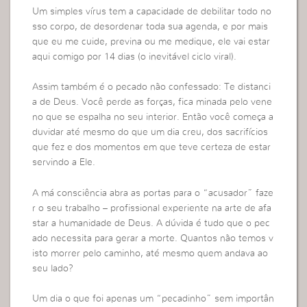
Um simples vírus tem a capacidade de debilitar todo no
sso corpo, de desordenar toda sua agenda, e por mais
que eu me cuide, previna ou me medique, ele vai estar
aqui comigo por 14 dias (o inevitável ciclo viral).
Assim também é o pecado não confessado: Te distanci
a de Deus. Você perde as forças, fica minada pelo vene
no que se espalha no seu interior. Então você começa a
duvidar até mesmo do que um dia creu, dos sacrifícios
que fez e dos momentos em que teve certeza de estar
servindo a Ele.
A má consciência abra as portas para o “acusador” faze
r o seu trabalho – profissional experiente na arte de afa
star a humanidade de Deus. A dúvida é tudo que o pec
ado necessita para gerar a morte. Quantos não temos v
isto morrer pelo caminho, até mesmo quem andava ao
seu lado?
Um dia o que foi apenas um “pecadinho” sem importân